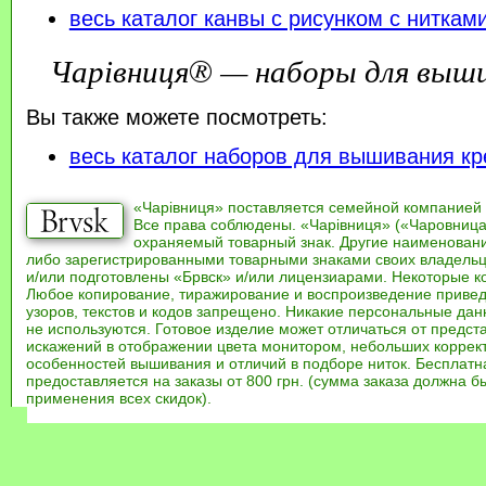
весь каталог канвы с рисунком с ниткам
Чарівниця® — наборы для выш
Вы также можете посмотреть:
весь каталог наборов для вышивания кр
«Чарівниця» поставляется семейной компанией
Все права соблюдены. «Чарівниця» («Чаровница
охраняемый товарный знак. Другие наименован
либо зарегистрированными товарными знаками своих владель
и/или подготовлены «Брвск» и/или лицензиарами. Некоторые к
Любое копирование, тиражирование и воспроизведение привед
узоров, текстов и кодов запрещено. Никакие персональные дан
не используются. Готовое изделие может отличаться от предст
искажений в отображении цвета монитором, небольших коррек
особенностей вышивания и отличий в подборе ниток. Бесплат
предоставляется на заказы от 800 грн. (сумма заказа должна бы
применения всех скидок).