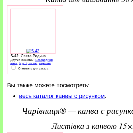
S-42
: Свята Родина
Другие вышивки:
Богородиця
,
ікони
,
Ісус Христос
,
картини
Отметить для заказа
Вы также можете посмотреть:
весь каталог канвы с рисунком
.
Чарівниця® — канва с рисунк
листівка з канвою 15