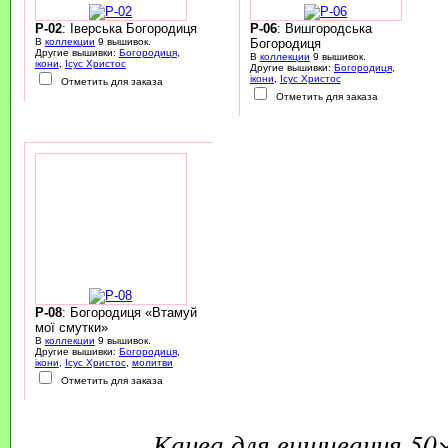
P-02
: Іверська Богородиця
P-06
: Вишгородська
В
коллекции
9 вышивок.
Богородиця
Другие вышивки:
Богородиця
,
В
коллекции
9 вышивок.
ікони
,
Ісус Христос
Другие вышивки:
Богородиця
,
ікони
,
Ісус Христос
Отметить для заказа
Отметить для заказа
P-08
: Богородиця «Втамуй
мої смутки»
В
коллекции
9 вышивок.
Другие вышивки:
Богородиця
,
ікони
,
Ісус Христос
,
молитви
Отметить для заказа
канва для вишивання 50