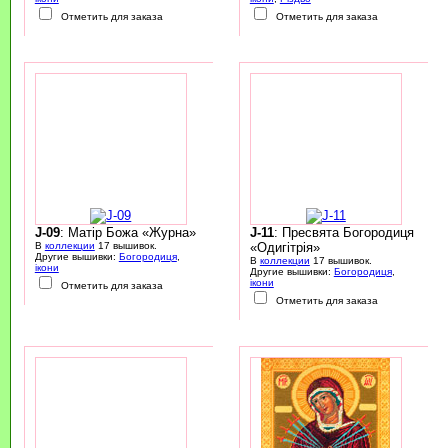
Отметить для заказа
Отметить для заказа
J-09
: Матір Божа «Журна»
J-11
: Пресвята Богородиця
В
коллекции
17 вышивок.
«Одигітрія»
Другие вышивки:
Богородиця
,
В
коллекции
17 вышивок.
ікони
Другие вышивки:
Богородиця
,
ікони
Отметить для заказа
Отметить для заказа