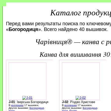
Каталог продук
Перед вами результаты поиска по ключевом
«
Богородиця
». Всего найдено 40 вышивок.
Чарівниця® — канва с р
канва для вишивання 3
J-01
: Іверська Богородиця
J-02
: Різдво Христове
В
коллекции
17 вышивок.
В
коллекции
17 вышивок.
Другие вышивки:
Богородиця
,
Другие вышивки:
Богородиця
,
ікони
ікони
,
Різдво