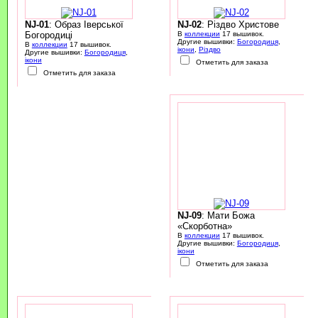
NJ-01
: Образ Іверської
NJ-02
: Різдво Христове
Богородиці
В
коллекции
17 вышивок.
Другие вышивки:
Богородиця
,
В
коллекции
17 вышивок.
ікони
,
Різдво
Другие вышивки:
Богородиця
,
ікони
Отметить для заказа
Отметить для заказа
NJ-09
: Мати Божа
«Скорботна»
В
коллекции
17 вышивок.
Другие вышивки:
Богородиця
,
ікони
Отметить для заказа