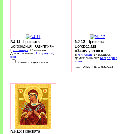
NJ-11
: Пресвята
NJ-12
: Пресвята
Богородиця «Одигітрія»
Богородиця
В
коллекции
17 вышивок.
«Замилування»
Другие вышивки:
Богородиця
,
В
коллекции
17 вышивок.
ікони
Другие вышивки:
Богородиця
,
ікони
Отметить для заказа
Отметить для заказа
NJ-13
: Пресвята