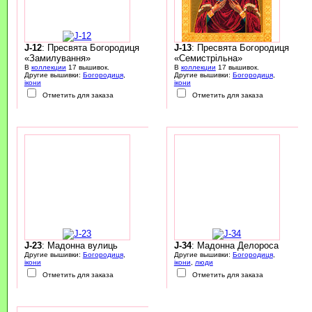
J-12
: Пресвята Богородиця
J-13
: Пресвята Богородиця
«Замилування»
«Семистрільна»
В
коллекции
17 вышивок.
В
коллекции
17 вышивок.
Другие вышивки:
Богородиця
,
Другие вышивки:
Богородиця
,
ікони
ікони
Отметить для заказа
Отметить для заказа
J-23
: Мадонна вулиць
J-34
: Мадонна Делороса
Другие вышивки:
Богородиця
,
Другие вышивки:
Богородиця
,
ікони
ікони
,
люди
Отметить для заказа
Отметить для заказа