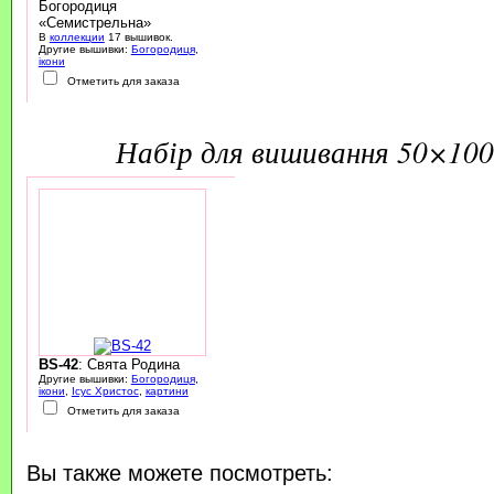
Богородиця
«Семистрельна»
В
коллекции
17 вышивок.
Другие вышивки:
Богородиця
,
ікони
Отметить для заказа
набір для вишивання 50×100
BS-42
: Свята Родина
Другие вышивки:
Богородиця
,
ікони
,
Ісус Христос
,
картини
Отметить для заказа
Вы также можете посмотреть: