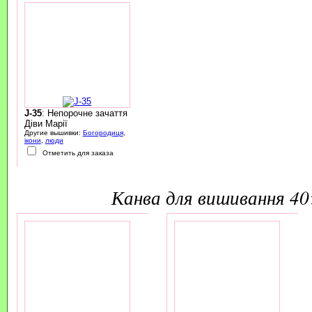
J-35
: Непорочне зачаття
Діви Марії
Другие вышивки:
Богородиця
,
ікони
,
люди
Отметить для заказа
канва для вишивання 4