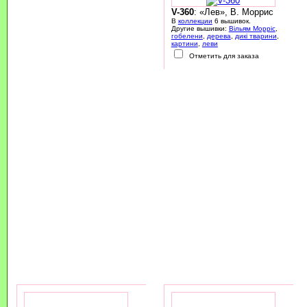
V-360
: «Лев», В. Моррис
В
коллекции
6 вышивок.
Другие вышивки:
Вільям Морріс
,
гобелени
,
дерева
,
дикі тварини
,
картини
,
леви
Отметить для заказа