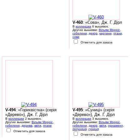
V-460
: «Сова», Дж. Г. Дірл
В
коллекции
6 вышивок.
Другие вышивки:
Вільям Морріс
,
гобелени
,
декор
,
картини
,
птахи
,
сови
Отметить для заказа
V-494
: «Горихвістка» (серія
V-495
: «Суниці» (серія
«Дерево»), Дж. Г. Дірл
«Дерево»), Дж. Г. Дірл
В
коллекции
2 вышивок.
В
коллекции
3 вышивок.
Другие вышивки:
Вільям Морріс
,
Другие вышивки:
Вільям Морріс
,
гобелени
,
дерева
,
квіти
,
птахи
гобелени
,
декор
,
квіти
,
орнамент
,
полуниця
,
суниця
Отметить для заказа
Отметить для заказа