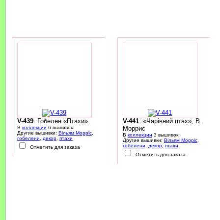
V-439
: Гобелен «Птахи»
V-441
: «Чарівний птах», В.
В
коллекции
6 вышивок.
Моррис
Другие вышивки:
Вільям Морріс
,
В
коллекции
3 вышивок.
гобелени
,
декор
,
птахи
Другие вышивки:
Вільям Морріс
,
гобелени
,
декор
,
птахи
Отметить для заказа
Отметить для заказа