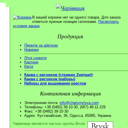
В вашей корзине нет ни одного товара. Для заказа
отметьте нужные позиции галочками.
Посмотреть
условия заказа
.
Продукция
Перелік за абеткою
Новинки
Літні сюжети
Картини
Квіти
Канва с рисунком (страмин Zweigart)
Канва с рисунком (наборы)
Наборы для вышивания крестом
Контактная информация
Электронная почта:
info@charivnytsya.com
Телефоны: +38 (0482) 39·10·30, (067) 48·11·229
Факс: +38 (0482) 39·10·30
Адрес: Кустанайская, 36, Одесса, 65085, Украина
Чарівниця является частью группы Brvsk: