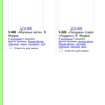
V-408
: «Маленькі квіти», В.
V-426
: «Гвоздика» (серія
Моррис
«Лодден»), В. Моррис
В
коллекции
2 вышивок.
В
коллекции
3 вышивок.
Другие вышивки:
Вільям Морріс
,
Другие вышивки:
велика квітка
,
гобелени
,
декор
,
орнамент
,
Схід
Вільям Морріс
,
гвоздики
,
гобелени
,
картини
,
квіти
Отметить для заказа
Отметить для заказа