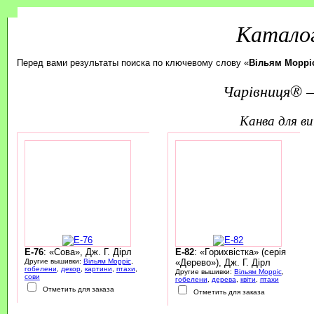
Каталог
Перед вами результаты поиска по ключевому слову «
Вільям Моррі
Чарівниця® —
канва для 
E-76
: «Сова», Дж. Г. Дірл
E-82
: «Горихвістка» (серія
Другие вышивки:
Вільям Морріс
,
«Дерево»), Дж. Г. Дірл
гобелени
,
декор
,
картини
,
птахи
,
Другие вышивки:
Вільям Морріс
,
сови
гобелени
,
дерева
,
квіти
,
птахи
Отметить для заказа
Отметить для заказа