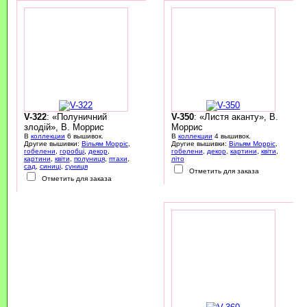
V-322
: «Полуничний
V-350
: «Листя аканту», В.
злодій», В. Моррис
Моррис
В
коллекции
6 вышивок.
В
коллекции
4 вышивок.
Другие вышивки:
Вільям Морріс
,
Другие вышивки:
Вільям Морріс
,
гобелени
,
горобці
,
декор
,
гобелени
,
декор
,
картини
,
квіти
,
картини
,
квіти
,
полуниця
,
птахи
,
літо
сад
,
синиці
,
суниця
Отметить для заказа
Отметить для заказа