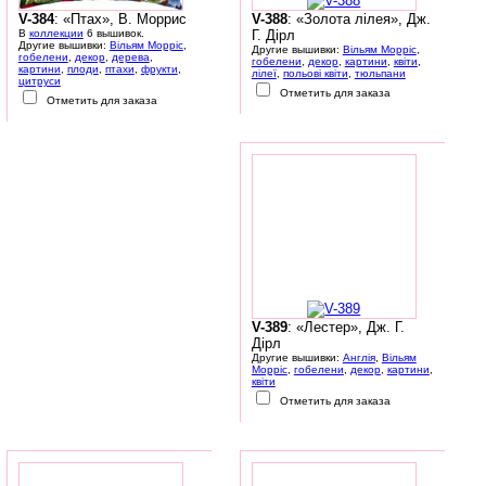
V-384
: «Птах», В. Моррис
V-388
: «Золота лілея», Дж.
В
коллекции
6 вышивок.
Г. Дірл
Другие вышивки:
Вільям Морріс
,
Другие вышивки:
Вільям Морріс
,
гобелени
,
декор
,
дерева
,
гобелени
,
декор
,
картини
,
квіти
,
картини
,
плоди
,
птахи
,
фрукти
,
лілеї
,
польові квіти
,
тюльпани
цитруси
Отметить для заказа
Отметить для заказа
V-389
: «Лестер», Дж. Г.
Дірл
Другие вышивки:
Англія
,
Вільям
Морріс
,
гобелени
,
декор
,
картини
,
квіти
Отметить для заказа