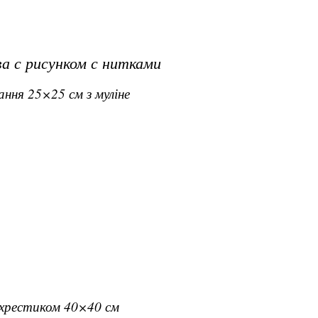
а с рисунком с нитками
вання 25×25 см з муліне
вхрестиком 40×40 см