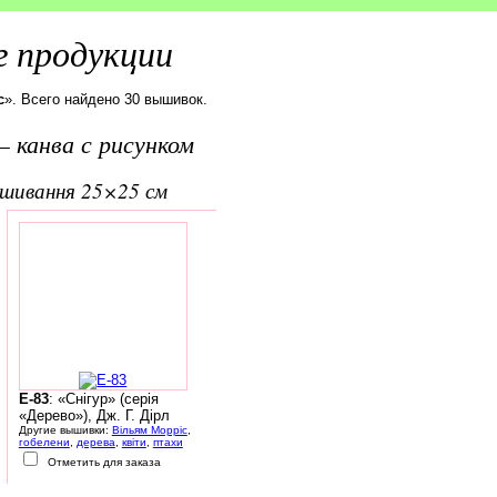
 продукции
с
». Всего найдено 30 вышивок.
 канва с рисунком
вишивання 25×25 см
E-83
: «Снігур» (серія
«Дерево»), Дж. Г. Дірл
Другие вышивки:
Вільям Морріс
,
гобелени
,
дерева
,
квіти
,
птахи
Отметить для заказа