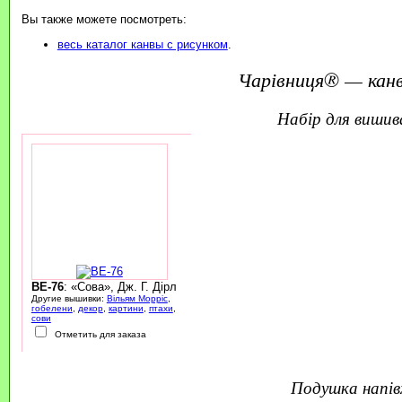
Вы также можете посмотреть:
весь каталог канвы с рисунком
.
Чарівниця® — канв
набір для виши
BE-76
: «Сова», Дж. Г. Дірл
Другие вышивки:
Вільям Морріс
,
гобелени
,
декор
,
картини
,
птахи
,
сови
Отметить для заказа
подушка напі