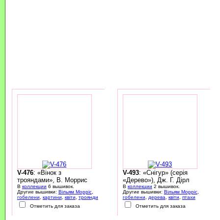
V-476
: «Вінок з
V-493
: «Снігур» (серія
трояндами», В. Моррис
«Дерево»), Дж. Г. Дірл
В
коллекции
6 вышивок.
В
коллекции
2 вышивок.
Другие вышивки:
Вільям Морріс
,
Другие вышивки:
Вільям Морріс
,
гобелени
,
картини
,
квіти
,
троянди
гобелени
,
дерева
,
квіти
,
птахи
Отметить для заказа
Отметить для заказа