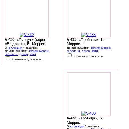
V-430
: «Фундук» (серія
V-435
: «Фрейліни», В.
«Віндраш»), В. Моррис
Моррис
В
коллекции
4 вышивок.
Другие вышивки:
Вільям Морріс
,
Другие вышивки:
Вільям Морріс
,
гобелени
,
декор
,
квіти
гобелени
,
декор
,
квіти
Отметить для заказа
Отметить для заказа
V-438
: «Троянда», В.
Моррис
В
коллекции
3 вышивок.