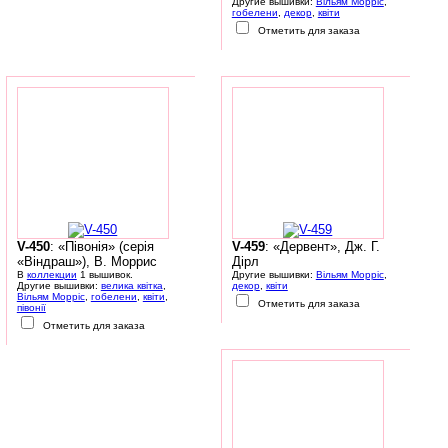
Другие вышивки:
Вільям Морріс
,
гобелени
,
декор
,
квіти
Отметить для заказа
V-450
: «Півонія» (серія
V-459
: «Дервент», Дж. Г.
«Віндраш»), В. Моррис
Дірл
В
коллекции
1 вышивок.
Другие вышивки:
Вільям Морріс
,
Другие вышивки:
велика квітка
,
декор
,
квіти
Вільям Морріс
,
гобелени
,
квіти
,
Отметить для заказа
півонії
Отметить для заказа