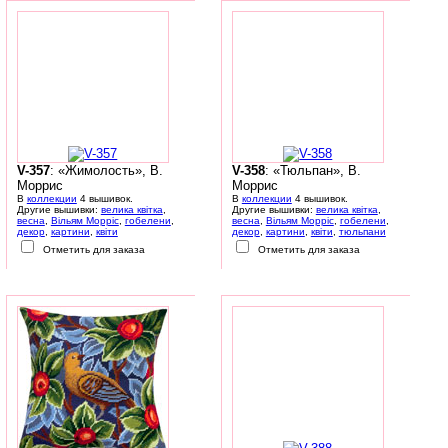
V-357
: «Жимолость», В.
V-358
: «Тюльпан», В.
Моррис
Моррис
В
коллекции
4 вышивок.
В
коллекции
4 вышивок.
Другие вышивки:
велика квітка
,
Другие вышивки:
велика квітка
,
весна
,
Вільям Морріс
,
гобелени
,
весна
,
Вільям Морріс
,
гобелени
,
декор
,
картини
,
квіти
декор
,
картини
,
квіти
,
тюльпани
Отметить для заказа
Отметить для заказа