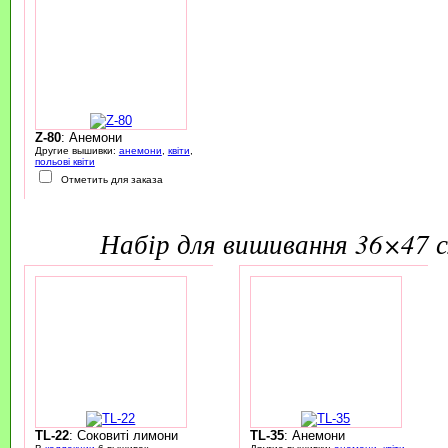
Z-80
: Анемони
Другие вышивки:
анемони
,
квіти
,
польові квіти
Отметить для заказа
набір для вишивання 36×47 
TL-22
: Соковиті лимони
TL-35
: Анемони