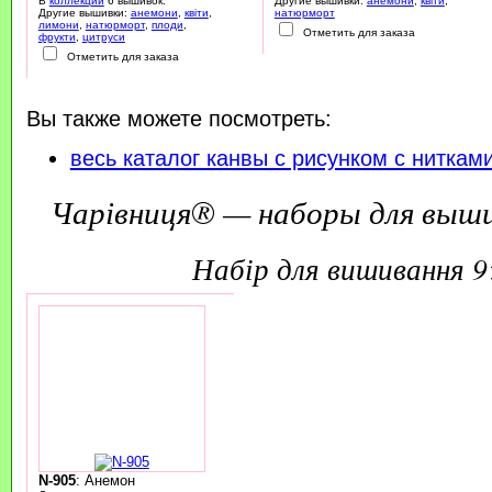
В
коллекции
6 вышивок.
Другие вышивки:
анемони
,
квіти
,
Другие вышивки:
анемони
,
квіти
,
натюрморт
лимони
,
натюрморт
,
плоди
,
Отметить для заказа
фрукти
,
цитруси
Отметить для заказа
Вы также можете посмотреть:
весь каталог канвы с рисунком с ниткам
Чарівниця® — наборы для выш
набір для вишивання 
N-905
: Анемон