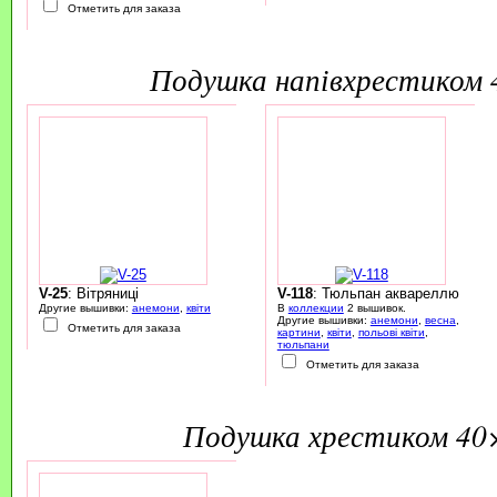
Отметить для заказа
подушка напівхрестиком
V-25
: Вітряниці
V-118
: Тюльпан аквареллю
Другие вышивки:
анемони
,
квіти
В
коллекции
2 вышивок.
Другие вышивки:
анемони
,
весна
,
Отметить для заказа
картини
,
квіти
,
польові квіти
,
тюльпани
Отметить для заказа
подушка хрестиком 40