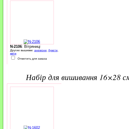
N-2106
: Вітряниці
Другие вышивки:
анемони
,
букети
,
квіти
Отметить для заказа
набір для вишивання 16×28 с