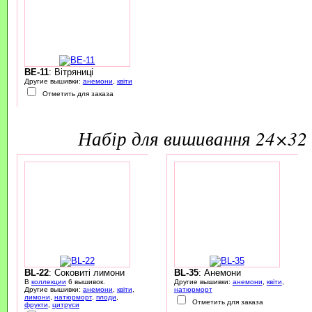
BE-11
: Вітряниці
Другие вышивки:
анемони
,
квіти
Отметить для заказа
набір для вишивання 24×32 
BL-22
: Соковиті лимони
BL-35
: Анемони
В
коллекции
6 вышивок.
Другие вышивки:
анемони
,
квіти
,
Другие вышивки:
анемони
,
квіти
,
натюрморт
лимони
,
натюрморт
,
плоди
,
Отметить для заказа
фрукти
,
цитруси