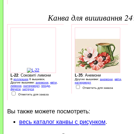
канва для вишивання 2
L-22
: Соковиті лимони
L-35
: Анемони
В
коллекции
6 вышивок.
Другие вышивки:
анемони
,
квіти
,
Другие вышивки:
анемони
,
квіти
,
натюрморт
лимони
,
натюрморт
,
плоди
,
Отметить для заказа
фрукти
,
цитруси
Отметить для заказа
Вы также можете посмотреть:
весь каталог канвы с рисунком
.