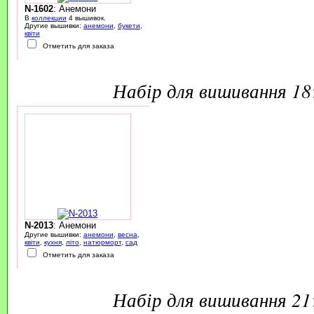
N-1602
: Анемони
В
коллекции
4 вышивок.
Другие вышивки:
анемони
,
букети
,
квіти
Отметить для заказа
набір для вишивання 1
N-2013
: Анемони
Другие вышивки:
анемони
,
весна
,
квіти
,
кухня
,
літо
,
натюрморт
,
сад
Отметить для заказа
набір для вишивання 2