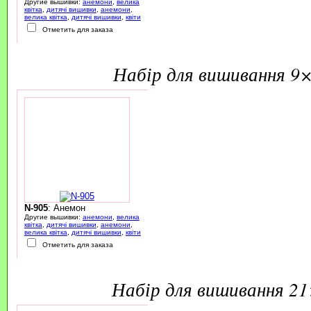
Другие вышивки:
анемони
,
велика
квітка
,
дитячі вишивки
,
анемони
,
велика квітка
,
дитячі вишивки
,
квіти
Отметить для заказа
набір для вишивання 9
N-905
: Анемон
Другие вышивки:
анемони
,
велика
квітка
,
дитячі вишивки
,
анемони
,
велика квітка
,
дитячі вишивки
,
квіти
Отметить для заказа
набір для вишивання 2