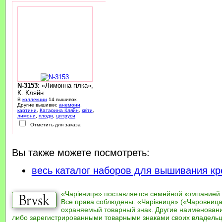
N-3153
: «Лимонна гілка»,
К. Кляйн
В
коллекции
14 вышивок.
Другие вышивки:
анемони
,
картини
,
Катарина Кляйн
,
квіти
,
лимони
,
плоди
,
цитруси
Отметить для заказа
Вы также можете посмотреть:
весь каталог наборов для вышивания кр
«Чарівниця» поставляется семейной компанией
Все права соблюдены. «Чарівниця» («Чаровница
охраняемый товарный знак. Другие наименован
либо зарегистрированными товарными знаками своих владель