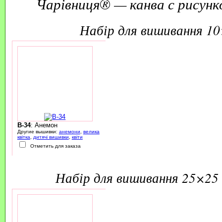
Чарівниця® — канва с рисунк
набір для вишивання 1
B-34
: Анемон
Другие вышивки:
анемони
,
велика
квітка
,
дитячі вишивки
,
квіти
Отметить для заказа
набір для вишивання 25×25 