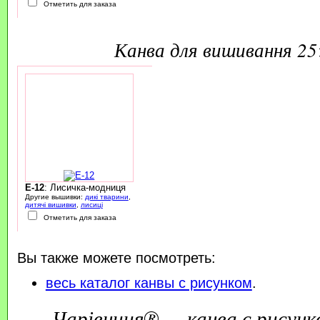
Отметить для заказа
канва для вишивання 2
E-12
: Лисичка-модниця
Другие вышивки:
дикі тварини
,
дитячі вишивки
,
лисиці
Отметить для заказа
Вы также можете посмотреть:
весь каталог канвы с рисунком
.
Чарівниця® — канва с рисунк