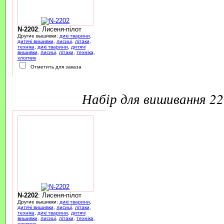
N-2202
: Лисеня-пілот
Другие вышивки:
дикі тварини
,
дитячі вишивки
,
лисиці
,
літаки
,
техніка
,
дикі тварини
,
дитячі
вишивки
,
лисиці
,
літаки
,
техніка
,
хлопчик
Отметить для заказа
набір для вишивання 2
N-2202
: Лисеня-пілот
Другие вышивки:
дикі тварини
,
дитячі вишивки
,
лисиці
,
літаки
,
техніка
,
дикі тварини
,
дитячі
вишивки
,
лисиці
,
літаки
,
техніка
,
хлопчик