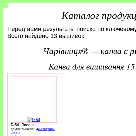
Каталог продук
Перед вами результаты поиска по ключевому
Всего найдено 13 вышивок.
Чарівниця® — канва с р
канва для вишивання 1
D-54
: Лисеня
Другие вышивки:
дикі тварини
,
лисиці