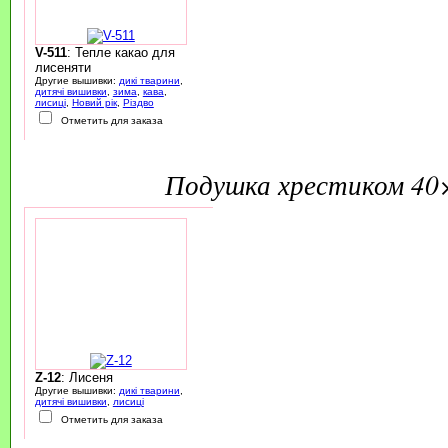
V-511
: Тепле какао для
лисеняти
Другие вышивки:
дикі тварини
,
дитячі вишивки
,
зима
,
кава
,
лисиці
,
Новий рік
,
Різдво
Отметить для заказа
подушка хрестиком 40
Z-12
: Лисеня
Другие вышивки:
дикі тварини
,
дитячі вишивки
,
лисиці
Отметить для заказа