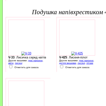
подушка напівхрестиком
V-33
: Лисичка серед квітів
V-425
: Лисеня-пілот
Другие вышивки:
дикі тварини
,
Другие вышивки:
дикі тварини
,
квіти
,
лисиці
дитячі вишивки
,
лисиці
,
літаки
Отметить для заказа
Отметить для заказа