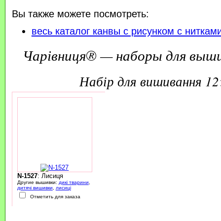
Вы также можете посмотреть:
весь каталог канвы с рисунком с ниткам
Чарівниця® — наборы для выш
набір для вишивання 1
N-1527
: Лисиця
Другие вышивки:
дикі тварини
,
дитячі вишивки
,
лисиці
Отметить для заказа