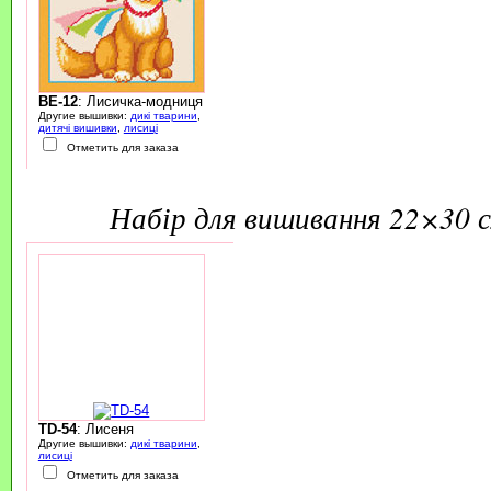
BE-12
: Лисичка-модниця
Другие вышивки:
дикі тварини
,
дитячі вишивки
,
лисиці
Отметить для заказа
набір для вишивання 22×30 
TD-54
: Лисеня
Другие вышивки:
дикі тварини
,
лисиці
Отметить для заказа