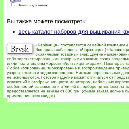
Отметить для заказа
Вы также можете посмотреть:
весь каталог наборов для вышивания кр
«Чарівниця» поставляется семейной компанией
Все права соблюдены. «Чарівниця» («Чаровница
охраняемый товарный знак. Другие наименован
либо зарегистрированными товарными знаками своих владель
и/или подготовлены «Брвск» и/или лицензиарами. Некоторые к
Любое копирование, тиражирование и воспроизведение привед
узоров, текстов и кодов запрещено. Никакие персональные дан
не используются. Готовое изделие может отличаться от предст
искажений в отображении цвета монитором, небольших коррек
особенностей вышивания и отличий в подборе ниток. Бесплат
предоставляется на заказы от 800 грн. (сумма заказа должна бы
применения всех скидок).