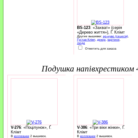
BS-123
: «Захват» (серія
«Дерево життя»), Ґ. Клімт
Другие вышивки:
ар-нуво (сецесія)
,
Ґустав Клімт
,
декор
,
картини
,
люди
Отметить для заказа
подушка напівхрестиком
V-276
: «Поцілунок», Ґ.
V-386
: «Три віки жінки», Ґ.
Клімт
Клімт
В
коллекции
2 вышивок.
В
коллекции
2 вышивок.