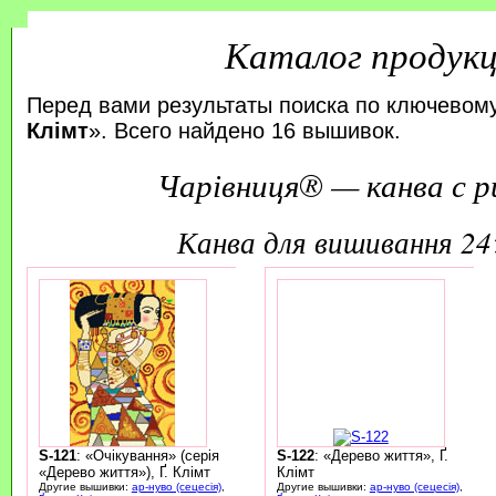
Каталог продук
Перед вами результаты поиска по ключевому
Клімт
». Всего найдено 16 вышивок.
Чарівниця® — канва с р
канва для вишивання 2
S-121
: «Очікування» (серія
S-122
: «Дерево життя», Ґ.
«Дерево життя»), Ґ. Клімт
Клімт
Другие вышивки:
ар-нуво (сецесія)
,
Другие вышивки:
ар-нуво (сецесія)
,