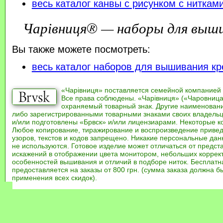
весь каталог канвы с рисунком с ниткам
Чарівниця® — наборы для выш
Вы также можете посмотреть:
весь каталог наборов для вышивания кр
«Чарівниця» поставляется семейной компанией
Все права соблюдены. «Чарівниця» («Чаровница
охраняемый товарный знак. Другие наименован
либо зарегистрированными товарными знаками своих владель
и/или подготовлены «Брвск» и/или лицензиарами. Некоторые к
Любое копирование, тиражирование и воспроизведение привед
узоров, текстов и кодов запрещено. Никакие персональные дан
не используются. Готовое изделие может отличаться от предст
искажений в отображении цвета монитором, небольших коррек
особенностей вышивания и отличий в подборе ниток. Бесплат
предоставляется на заказы от 800 грн. (сумма заказа должна бы
применения всех скидок).