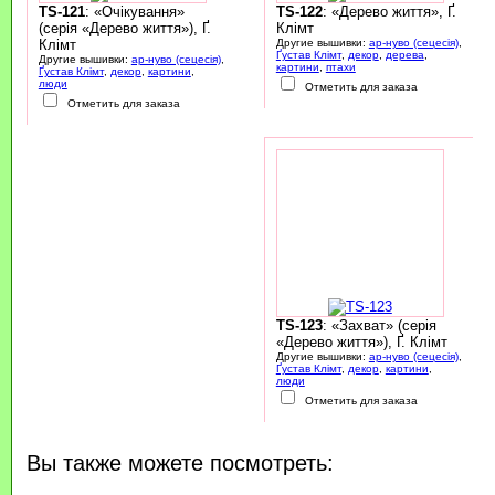
TS-121
: «Очікування»
TS-122
: «Дерево життя», Ґ.
(серія «Дерево життя»), Ґ.
Клімт
Клімт
Другие вышивки:
ар-нуво (сецесія)
,
Ґустав Клімт
,
декор
,
дерева
,
Другие вышивки:
ар-нуво (сецесія)
,
картини
,
птахи
Ґустав Клімт
,
декор
,
картини
,
люди
Отметить для заказа
Отметить для заказа
TS-123
: «Захват» (серія
«Дерево життя»), Ґ. Клімт
Другие вышивки:
ар-нуво (сецесія)
,
Ґустав Клімт
,
декор
,
картини
,
люди
Отметить для заказа
Вы также можете посмотреть: