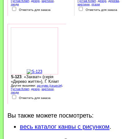
Ґустав Клімт
,
декор
,
картини
,
Ґустав Клімт
,
декор
,
дерева
,
люди
картини
,
птахи
Отметить для заказа
Отметить для заказа
S-123
: «Захват» (серія
«Дерево життя»), Ґ. Клімт
Другие вышивки:
ар-нуво (сецесія)
,
Ґустав Клімт
,
декор
,
картини
,
люди
Отметить для заказа
Вы также можете посмотреть:
весь каталог канвы с рисунком
.