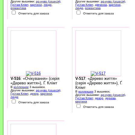
Другие вышивки:
ар-нуво (сецесія)
,
Другие вышивки:
ар-нуво (сецесія)
,
Ґустав Клімт
,
картини
,
люди
,
Ґустав Клімт
,
дівчинка
,
картини
,
романтика
люди
,
романтика
Отметить для заказа
Отметить для заказа
V-516
: «Очікування» (серія
V-517
: «Дерево життя»
«Дерево життя»), Ґ. Клімт
(серія «Дерево життя»), Ґ.
В
коллекции
3 вышивок.
Клімт
Другие вышивки:
ар-нуво (сецесія)
,
В
коллекции
3 вышивок.
Ґустав Клімт
,
декор
,
картини
,
Другие вышивки:
ар-нуво (сецесія)
,
люди
Ґустав Клімт
,
декор
,
дерева
,
картини
Отметить для заказа
Отметить для заказа