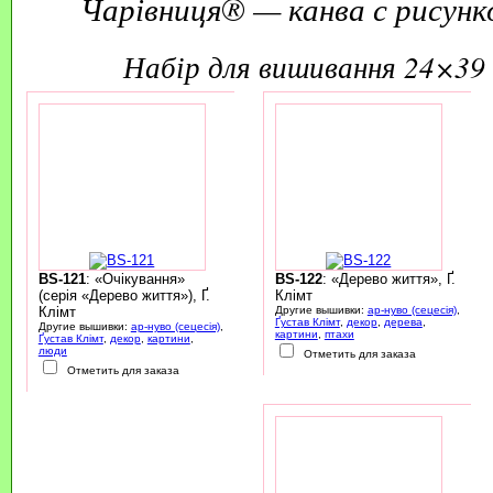
Чарівниця® — канва с рисунк
набір для вишивання 24×39 
BS-121
: «Очікування»
BS-122
: «Дерево життя», Ґ.
(серія «Дерево життя»), Ґ.
Клімт
Клімт
Другие вышивки:
ар-нуво (сецесія)
,
Ґустав Клімт
,
декор
,
дерева
,
Другие вышивки:
ар-нуво (сецесія)
,
картини
,
птахи
Ґустав Клімт
,
декор
,
картини
,
люди
Отметить для заказа
Отметить для заказа