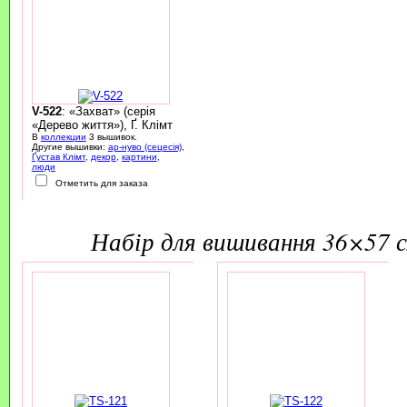
V-522
: «Захват» (серія
«Дерево життя»), Ґ. Клімт
В
коллекции
3 вышивок.
Другие вышивки:
ар-нуво (сецесія)
,
Ґустав Клімт
,
декор
,
картини
,
люди
Отметить для заказа
набір для вишивання 36×57 