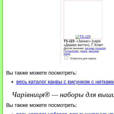
TS-123
: «Захват» (серія
«Дерево життя»), Ґ. Клімт
Другие вышивки:
ар-нуво (сецесія)
,
Ґустав Клімт
,
декор
,
картини
,
люди
Отметить для заказа
Вы также можете посмотреть:
весь каталог канвы с рисунком с ниткам
Чарівниця® — наборы для выш
Вы также можете посмотреть: