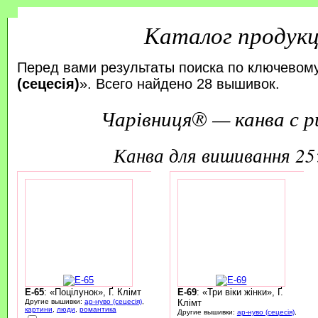
Каталог продук
Перед вами результаты поиска по ключевому
(сецесія)
». Всего найдено 28 вышивок.
Чарівниця® — канва с р
канва для вишивання 2
E-65
: «Поцілунок», Ґ. Клімт
E-69
: «Три віки жінки», Ґ.
Другие вышивки:
ар-нуво (сецесія)
,
Клімт
картини
,
люди
,
романтика
Другие вышивки:
ар-нуво (сецесія)
,