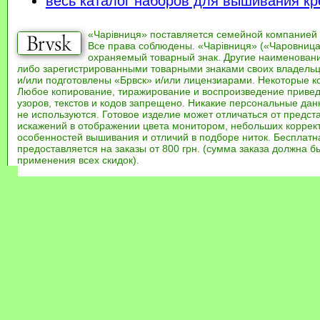
весь каталог наборов для вышивания кр
«Чарівниця» поставляется семейной компанией
Все права соблюдены. «Чарівниця» («Чаровница
охраняемый товарный знак. Другие наименован
либо зарегистрированными товарными знаками своих владель
и/или подготовлены «Брвск» и/или лицензиарами. Некоторые к
Любое копирование, тиражирование и воспроизведение привед
узоров, текстов и кодов запрещено. Никакие персональные дан
не используются. Готовое изделие может отличаться от предст
искажений в отображении цвета монитором, небольших коррек
особенностей вышивания и отличий в подборе ниток. Бесплат
предоставляется на заказы от 800 грн. (сумма заказа должна бы
применения всех скидок).