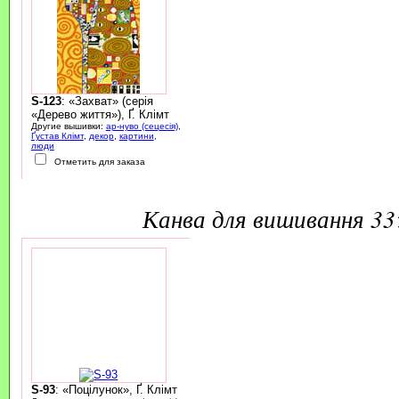
S-123
: «Захват» (серія
«Дерево життя»), Ґ. Клімт
Другие вышивки:
ар-нуво (сецесія)
,
Ґустав Клімт
,
декор
,
картини
,
люди
Отметить для заказа
канва для вишивання 3
S-93
: «Поцілунок», Ґ. Клімт