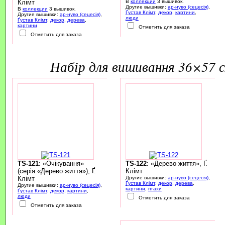
Клімт
В
коллекции
3 вышивок.
Другие вышивки:
ар-нуво (сецесія)
,
В
коллекции
3 вышивок.
Ґустав Клімт
,
декор
,
картини
,
Другие вышивки:
ар-нуво (сецесія)
,
люди
Ґустав Клімт
,
декор
,
дерева
,
картини
Отметить для заказа
Отметить для заказа
набір для вишивання 36×57 
TS-121
: «Очікування»
TS-122
: «Дерево життя», Ґ.
(серія «Дерево життя»), Ґ.
Клімт
Клімт
Другие вышивки:
ар-нуво (сецесія)
,
Ґустав Клімт
,
декор
,
дерева
,
Другие вышивки:
ар-нуво (сецесія)
,
картини
,
птахи
Ґустав Клімт
,
декор
,
картини
,
люди
Отметить для заказа
Отметить для заказа