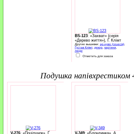
BS-123
: «Захват» (серія
«Дерево життя»), Ґ. Клімт
Другие вышивки:
ар-нуво (сецесія)
,
Ґустав Клімт
,
декор
,
картини
,
люди
Отметить для заказа
подушка напівхрестиком
V-276
: «Поцілунок», Ґ.
V-349
: «Блондинка», А.