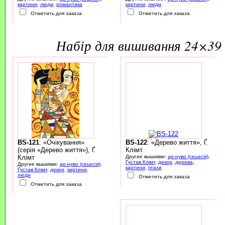
картини
,
люди
,
романтика
картини
,
люди
Отметить для заказа
Отметить для заказа
набір для вишивання 24×39 
BS-121
: «Очікування»
BS-122
: «Дерево життя», Ґ.
(серія «Дерево життя»), Ґ.
Клімт
Клімт
Другие вышивки:
ар-нуво (сецесія)
,
Ґустав Клімт
,
декор
,
дерева
,
Другие вышивки:
ар-нуво (сецесія)
,
картини
,
птахи
Ґустав Клімт
,
декор
,
картини
,
люди
Отметить для заказа
Отметить для заказа