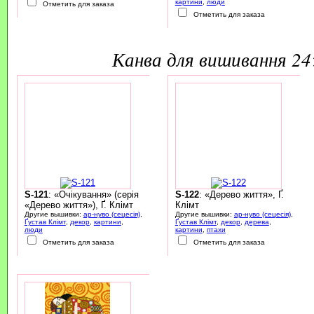
картини
,
люди
Отметить для заказа
Отметить для заказа
канва для вишивання 2
S-121
: «Очікування» (серія
S-122
: «Дерево життя», Ґ.
«Дерево життя»), Ґ. Клімт
Клімт
Другие вышивки:
ар-нуво (сецесія)
,
Другие вышивки:
ар-нуво (сецесія)
,
Ґустав Клімт
,
декор
,
картини
,
Ґустав Клімт
,
декор
,
дерева
,
люди
картини
,
птахи
Отметить для заказа
Отметить для заказа