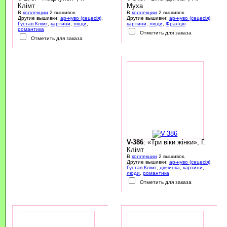
Клімт
Муха
В
коллекции
2 вышивок.
В
коллекции
2 вышивок.
Другие вышивки:
ар-нуво (сецесія)
,
Другие вышивки:
ар-нуво (сецесія)
,
Ґустав Клімт
,
картини
,
люди
,
картини
,
люди
,
Франція
романтика
Отметить для заказа
Отметить для заказа
V-386
: «Три віки жінки», Ґ.
Клімт
В
коллекции
2 вышивок.
Другие вышивки:
ар-нуво (сецесія)
,
Ґустав Клімт
,
дівчинка
,
картини
,
люди
,
романтика
Отметить для заказа