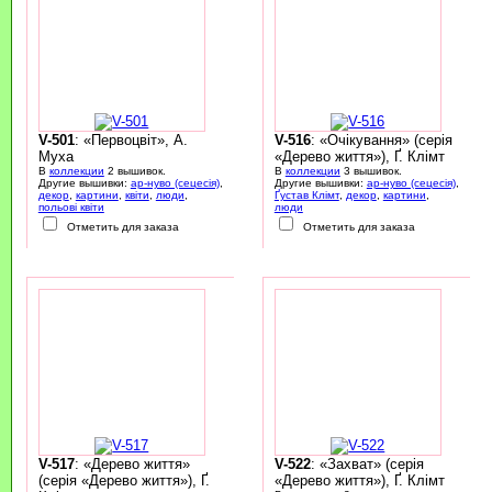
V-501
: «Первоцвіт», А.
V-516
: «Очікування» (серія
Муха
«Дерево життя»), Ґ. Клімт
В
коллекции
2 вышивок.
В
коллекции
3 вышивок.
Другие вышивки:
ар-нуво (сецесія)
,
Другие вышивки:
ар-нуво (сецесія)
,
декор
,
картини
,
квіти
,
люди
,
Ґустав Клімт
,
декор
,
картини
,
польові квіти
люди
Отметить для заказа
Отметить для заказа
V-517
: «Дерево життя»
V-522
: «Захват» (серія
(серія «Дерево життя»), Ґ.
«Дерево життя»), Ґ. Клімт