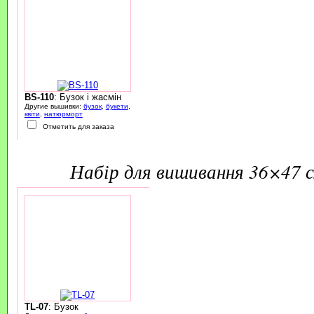
BS-110
: Бузок і жасмін
Другие вышивки:
бузок
,
букети
,
квіти
,
натюрморт
Отметить для заказа
набір для вишивання 36×47 
TL-07
: Бузок