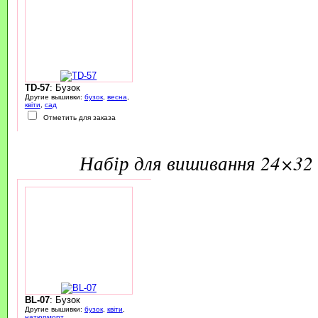
TD-57
: Бузок
Другие вышивки:
бузок
,
весна
,
квіти
,
сад
Отметить для заказа
набір для вишивання 24×32 
BL-07
: Бузок
Другие вышивки:
бузок
,
квіти
,
натюрморт