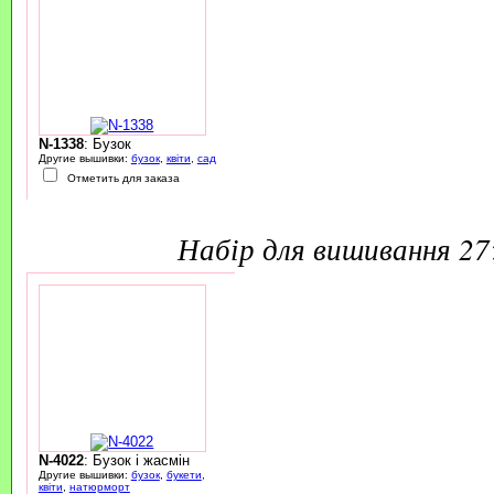
N-1338
: Бузок
Другие вышивки:
бузок
,
квіти
,
сад
Отметить для заказа
набір для вишивання 2
N-4022
: Бузок і жасмін
Другие вышивки:
бузок
,
букети
,
квіти
,
натюрморт