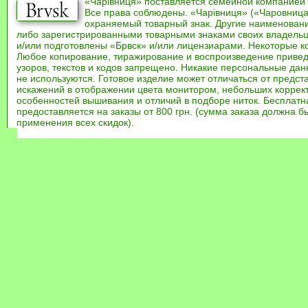
«Чарівниця» поставляется семейной компанией
Все права соблюдены. «Чарівниця» («Чаровница
охраняемый товарный знак. Другие наименован
либо зарегистрированными товарными знаками своих владель
и/или подготовлены «Брвск» и/или лицензиарами. Некоторые к
Любое копирование, тиражирование и воспроизведение привед
узоров, текстов и кодов запрещено. Никакие персональные дан
не используются. Готовое изделие может отличаться от предст
искажений в отображении цвета монитором, небольших коррек
особенностей вышивания и отличий в подборе ниток. Бесплат
предоставляется на заказы от 800 грн. (сумма заказа должна бы
применения всех скидок).