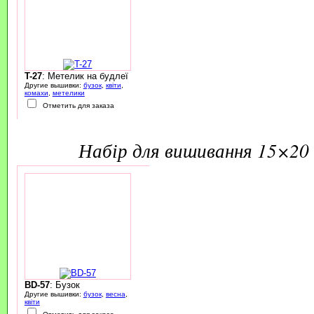
T-27
: Метелик на будлеї
Другие вышивки:
бузок
,
квіти
,
комахи
,
метелики
Отметить для заказа
набір для вишивання 15×20 
BD-57
: Бузок
Другие вышивки:
бузок
,
весна
,
квіти