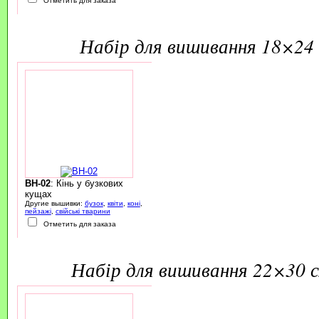
Отметить для заказа
набір для вишивання 18×24 
BH-02
: Кінь у бузкових
кущах
Другие вышивки:
бузок
,
квіти
,
коні
,
пейзажі
,
свійські тварини
Отметить для заказа
набір для вишивання 22×30 