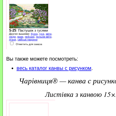
S-25
: Пастушок з гусями
Другие вышивки:
бузок
,
гуси
,
квіти
,
люди
,
маки
,
пейзажі
,
польові квіти
,
птахи
,
свійські тварини
Отметить для заказа
Вы также можете посмотреть:
весь каталог канвы с рисунком
.
Чарівниця® — канва с рисунк
листівка з канвою 15