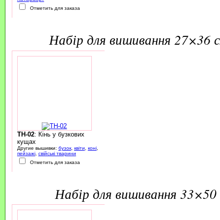
Отметить для заказа
набір для вишивання 27×36 
TH-02
: Кінь у бузкових
кущах
Другие вышивки:
бузок
,
квіти
,
коні
,
пейзажі
,
свійські тварини
Отметить для заказа
набір для вишивання 33×50 