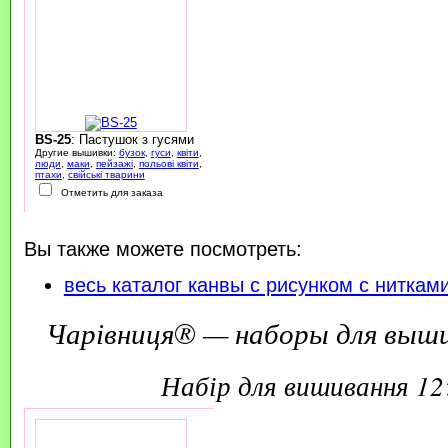
BS-25
: Пастушок з гусями
Другие вышивки:
бузок
,
гуси
,
квіти
,
люди
,
маки
,
пейзажі
,
польові квіти
,
птахи
,
свійські тварини
Отметить для заказа
Вы также можете посмотреть:
весь каталог канвы с рисунком с ниткам
Чарівниця® — наборы для выш
набір для вишивання 1