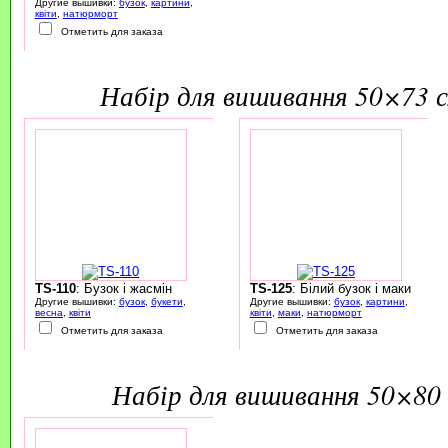
Другие вышивки:
бузок
,
картини
,
квіти
,
натюрморт
Отметить для заказа
набір для вишивання 50×73 
TS-110
: Бузок і жасмін
TS-125
: Білий бузок і маки
Другие вышивки:
бузок
,
букети
,
Другие вышивки:
бузок
,
картини
,
весна
,
квіти
квіти
,
маки
,
натюрморт
Отметить для заказа
Отметить для заказа
набір для вишивання 50×80 