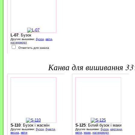
L-07
: Бузок
Другие вышивки:
бузок
,
квіти
,
натюрморт
Отметить для заказа
канва для вишивання 3
S-110
: Бузок і жасмін
S-125
: Білий бузок і маки
Другие вышивки:
бузок
,
букети
,
Другие вышивки:
бузок
,
картини
,
весна
,
квіти
квіти
,
маки
,
натюрморт