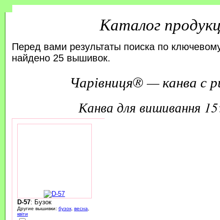
Каталог продук
Перед вами результаты поиска по ключевому
найдено 25 вышивок.
Чарівниця® — канва с р
канва для вишивання 1
D-57
: Бузок
Другие вышивки:
бузок
,
весна
,
квіти