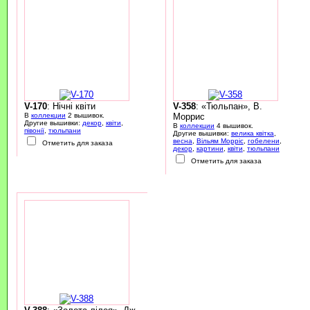
V-170
: Нічні квіти
V-358
: «Тюльпан», В.
В
коллекции
2 вышивок.
Моррис
Другие вышивки:
декор
,
квіти
,
В
коллекции
4 вышивок.
півонії
,
тюльпани
Другие вышивки:
велика квітка
,
весна
,
Вільям Морріс
,
гобелени
,
Отметить для заказа
декор
,
картини
,
квіти
,
тюльпани
Отметить для заказа