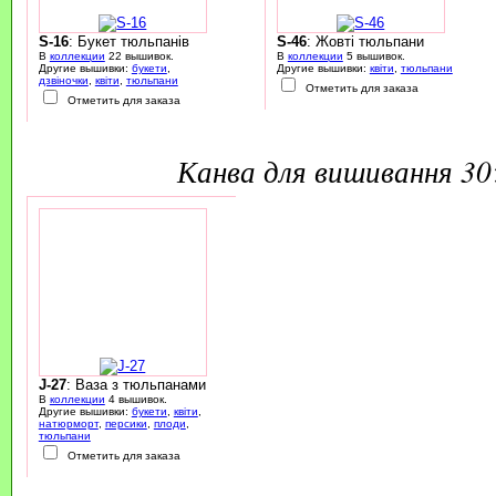
S-16
: Букет тюльпанів
S-46
: Жовті тюльпани
В
коллекции
22 вышивок.
В
коллекции
5 вышивок.
Другие вышивки:
букети
,
Другие вышивки:
квіти
,
тюльпани
дзвіночки
,
квіти
,
тюльпани
Отметить для заказа
Отметить для заказа
канва для вишивання 3
J-27
: Ваза з тюльпанами
В
коллекции
4 вышивок.
Другие вышивки:
букети
,
квіти
,
натюрморт
,
персики
,
плоди
,
тюльпани
Отметить для заказа