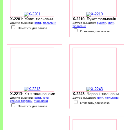
X-2201
: Жовті тюльпани
X-2210
: Букет тюльпанів
Другие вышивки:
квіти
,
тюльпани
Другие вышивки:
букети
,
квіти
,
тюльпани
Отметить для заказа
Отметить для заказа
X-2213
: Кіт з тюльпанами
X-2243
: Червоні тюльпани
Другие вышивки:
квіти
,
коти
,
Другие вышивки:
квіти
,
тюльпани
свійські тварини
,
тюльпани
Отметить для заказа
Отметить для заказа