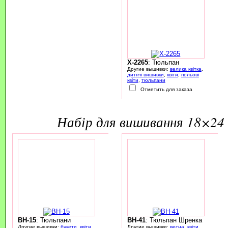
X-2265
: Тюльпан
Другие вышивки:
велика квітка
,
дитячі вишивки
,
квіти
,
польові
квіти
,
тюльпани
Отметить для заказа
набір для вишивання 18×24 
BH-15
: Тюльпани
BH-41
: Тюльпан Шренка
Другие вышивки:
букети
,
квіти
,
Другие вышивки:
весна
,
квіти
,