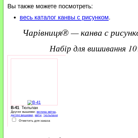
Вы также можете посмотреть:
весь каталог канвы с рисунком
.
Чарівниця® — канва с рисунк
набір для вишивання 1
B-41
: Тюльпан
Другие вышивки:
велика квітка
,
дитячі вишивки
,
квіти
,
тюльпани
Отметить для заказа