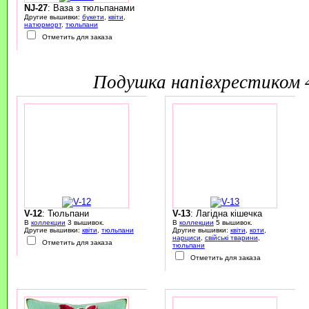
NJ-27
: Ваза з тюльпанами
Другие вышивки:
букети
,
квіти
,
натюрморт
,
тюльпани
Отметить для заказа
подушка напівхрестиком
V-12
: Тюльпани
V-13
: Лагідна кішечка
В
коллекции
3 вышивок.
В
коллекции
5 вышивок.
Другие вышивки:
квіти
,
тюльпани
Другие вышивки:
квіти
,
коти
,
нарциси
,
свійські тварини
,
Отметить для заказа
тюльпани
Отметить для заказа