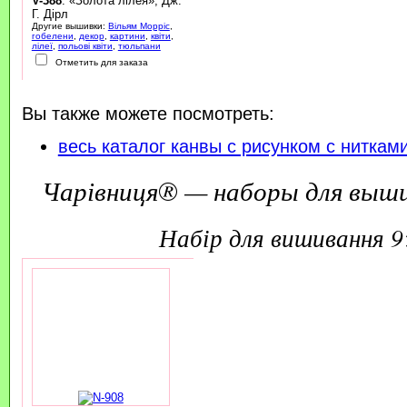
V-388
: «Золота лілея», Дж.
Г. Дірл
Другие вышивки:
Вільям Морріс
,
гобелени
,
декор
,
картини
,
квіти
,
лілеї
,
польові квіти
,
тюльпани
Отметить для заказа
Вы также можете посмотреть:
весь каталог канвы с рисунком с ниткам
Чарівниця® — наборы для выш
набір для вишивання 