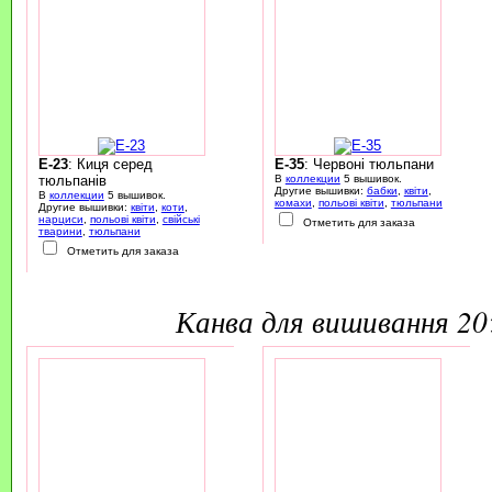
E-23
: Киця серед
E-35
: Червоні тюльпани
тюльпанів
В
коллекции
5 вышивок.
Другие вышивки:
бабки
,
квіти
,
В
коллекции
5 вышивок.
комахи
,
польові квіти
,
тюльпани
Другие вышивки:
квіти
,
коти
,
нарциси
,
польові квіти
,
свійські
Отметить для заказа
тварини
,
тюльпани
Отметить для заказа
канва для вишивання 2