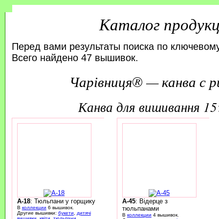
Каталог продук
Перед вами результаты поиска по ключевому
Всего найдено 47 вышивок.
Чарівниця® — канва с р
канва для вишивання 1
A-18
: Тюльпани у горщику
A-45
: Відерце з
В
коллекции
6 вышивок.
тюльпанами
Другие вышивки:
букети
,
дитячі
В
коллекции
4 вышивок.
вишивки
,
квіти
,
тюльпани