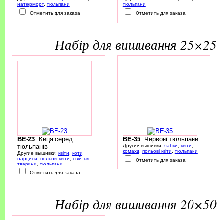
натюрморт
,
тюльпани
тюльпани
Отметить для заказа
Отметить для заказа
набір для вишивання 25×25 
BE-23
: Киця серед
BE-35
: Червоні тюльпани
тюльпанів
Другие вышивки:
бабки
,
квіти
,
комахи
,
польові квіти
,
тюльпани
Другие вышивки:
квіти
,
коти
,
нарциси
,
польові квіти
,
свійські
Отметить для заказа
тварини
,
тюльпани
Отметить для заказа
набір для вишивання 20×50 