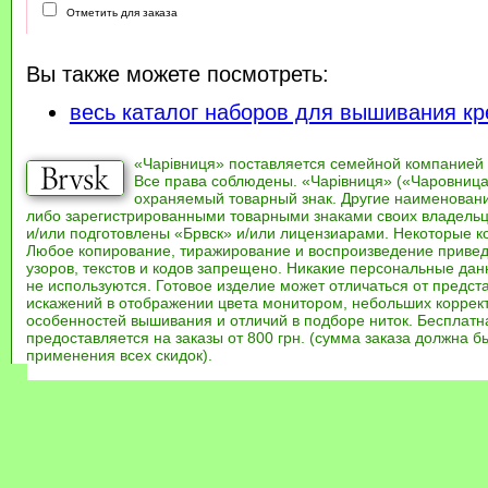
Отметить для заказа
Вы также можете посмотреть:
весь каталог наборов для вышивания кр
«Чарівниця» поставляется семейной компанией
Все права соблюдены. «Чарівниця» («Чаровница
охраняемый товарный знак. Другие наименован
либо зарегистрированными товарными знаками своих владель
и/или подготовлены «Брвск» и/или лицензиарами. Некоторые к
Любое копирование, тиражирование и воспроизведение привед
узоров, текстов и кодов запрещено. Никакие персональные дан
не используются. Готовое изделие может отличаться от предст
искажений в отображении цвета монитором, небольших коррек
особенностей вышивания и отличий в подборе ниток. Бесплат
предоставляется на заказы от 800 грн. (сумма заказа должна бы
применения всех скидок).