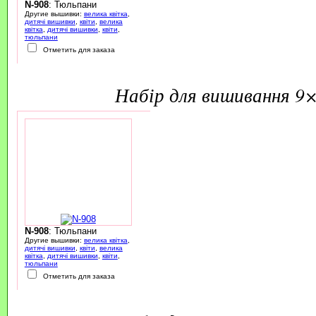
N-908
: Тюльпани
Другие вышивки:
велика квітка
,
дитячі вишивки
,
квіти
,
велика
квітка
,
дитячі вишивки
,
квіти
,
тюльпани
Отметить для заказа
набір для вишивання 9
N-908
: Тюльпани
Другие вышивки:
велика квітка
,
дитячі вишивки
,
квіти
,
велика
квітка
,
дитячі вишивки
,
квіти
,
тюльпани
Отметить для заказа