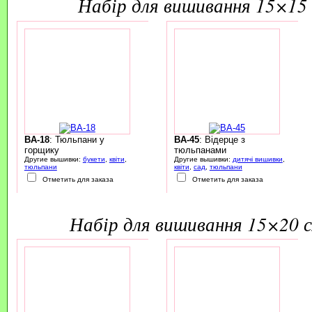
набір для вишивання 15×15 
BA-18
: Тюльпани у
BA-45
: Відерце з
горщику
тюльпанами
Другие вышивки:
букети
,
квіти
,
Другие вышивки:
дитячі вишивки
,
тюльпани
квіти
,
сад
,
тюльпани
Отметить для заказа
Отметить для заказа
набір для вишивання 15×20 