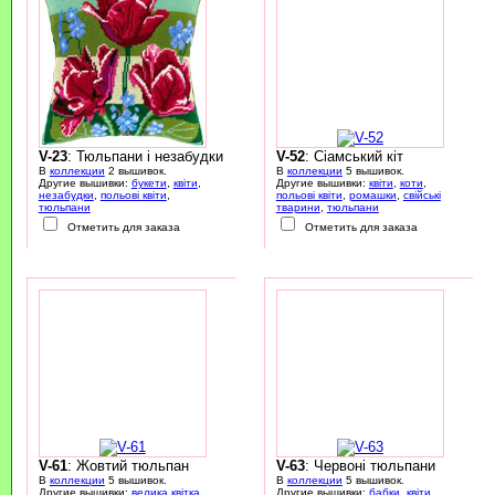
V-23
: Тюльпани і незабудки
V-52
: Сіамський кіт
В
коллекции
2 вышивок.
В
коллекции
5 вышивок.
Другие вышивки:
букети
,
квіти
,
Другие вышивки:
квіти
,
коти
,
незабудки
,
польові квіти
,
польові квіти
,
ромашки
,
свійські
тюльпани
тварини
,
тюльпани
Отметить для заказа
Отметить для заказа
V-61
: Жовтий тюльпан
V-63
: Червоні тюльпани
В
коллекции
5 вышивок.
В
коллекции
5 вышивок.
Другие вышивки:
велика квітка
,
Другие вышивки:
бабки
,
квіти
,