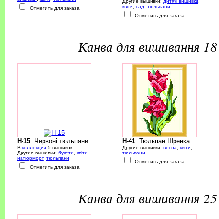
Другие вышивки:
дитячі вишивки
,
квіти
,
сад
,
тюльпани
Отметить для заказа
Отметить для заказа
канва для вишивання 1
H-15
: Червоні тюльпани
H-41
: Тюльпан Шренка
В
коллекции
5 вышивок.
Другие вышивки:
весна
,
квіти
,
Другие вышивки:
букети
,
квіти
,
тюльпани
натюрморт
,
тюльпани
Отметить для заказа
Отметить для заказа
канва для вишивання 2