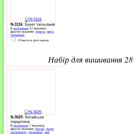
N-3116
: Букет тюльпанів
В
коллекции
22 вышивок.
Другие вышивки:
букети
,
квіти
,
тюльпани
Отметить для заказа
набір для вишивання 2
N-3025
: Китайська
порцеляна
В
коллекции
7 вышивок.
Другие вышивки:
Китай
,
кухня
,
натюрморт
,
тюльпани
,
чай