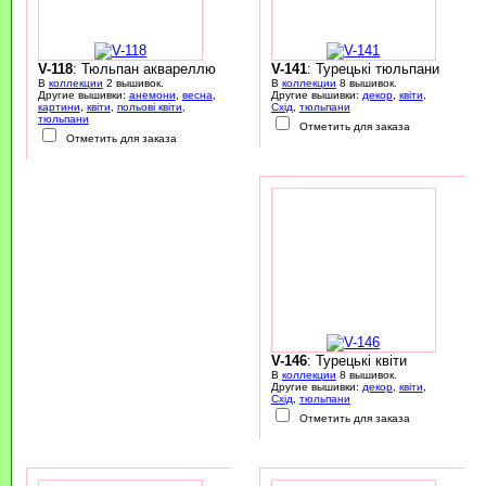
V-118
: Тюльпан аквареллю
V-141
: Турецькі тюльпани
В
коллекции
2 вышивок.
В
коллекции
8 вышивок.
Другие вышивки:
анемони
,
весна
,
Другие вышивки:
декор
,
квіти
,
картини
,
квіти
,
польові квіти
,
Схід
,
тюльпани
тюльпани
Отметить для заказа
Отметить для заказа
V-146
: Турецькі квіти
В
коллекции
8 вышивок.
Другие вышивки:
декор
,
квіти
,
Схід
,
тюльпани
Отметить для заказа