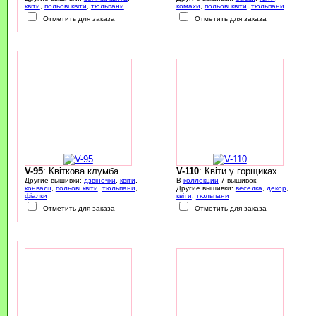
квіти
,
польові квіти
,
тюльпани
комахи
,
польові квіти
,
тюльпани
Отметить для заказа
Отметить для заказа
V-95
: Квіткова клумба
V-110
: Квіти у горщиках
Другие вышивки:
дзвіночки
,
квіти
,
В
коллекции
7 вышивок.
конвалії
,
польові квіти
,
тюльпани
,
Другие вышивки:
веселка
,
декор
,
фіалки
квіти
,
тюльпани
Отметить для заказа
Отметить для заказа