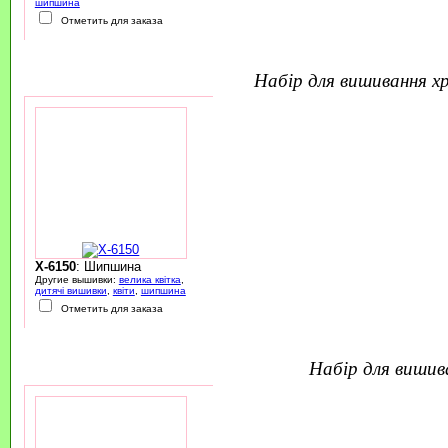
шипшина
Отметить для заказа
набір для вишивання 
X-6150
: Шипшина
Другие вышивки:
велика квітка
,
дитячі вишивки
,
квіти
,
шипшина
Отметить для заказа
набір для виши