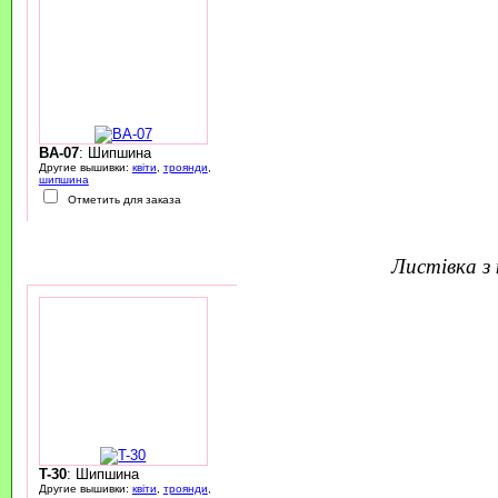
BA-07
: Шипшина
Другие вышивки:
квіти
,
троянди
,
шипшина
Отметить для заказа
листівка 
T-30
: Шипшина
Другие вышивки:
квіти
,
троянди
,