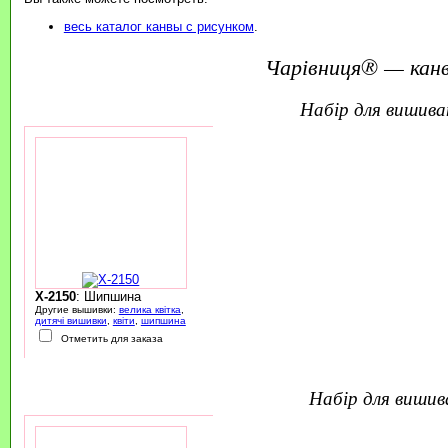
весь каталог канвы с рисунком
.
Чарівниця® — канв
набір для вишив
X-2150
: Шипшина
Другие вышивки:
велика квітка
,
дитячі вишивки
,
квіти
,
шипшина
Отметить для заказа
набір для виши