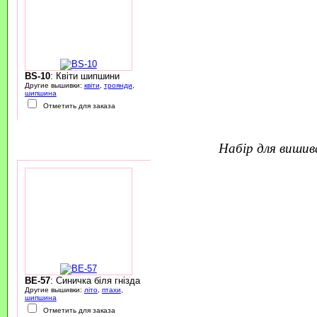
BS-10
: Квіти шипшини
Другие вышивки:
квіти
,
троянди
,
шипшина
Отметить для заказа
набір для виши
BE-57
: Синичка біля гнізда
Другие вышивки:
літо
,
птахи
,
шипшина
Отметить для заказа