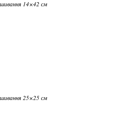
вишивання 14×42 см
вишивання 25×25 см