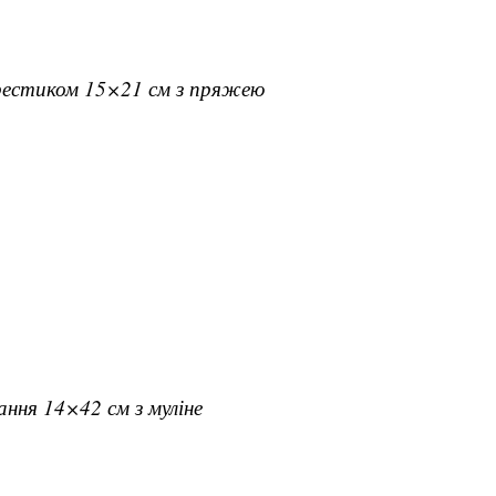
хрестиком 15×21 см з пряжею
вання 14×42 см з муліне