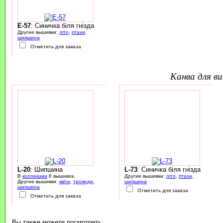
E-57
: Синичка біля гнізда
Другие вышивки:
літо
,
птахи
,
шипшина
Отметить для заказа
канва для 
L-20
: Шипшина
L-73
: Синичка біля гнізда
В
коллекции
6 вышивок.
Другие вышивки:
літо
,
птахи
,
Другие вышивки:
квіти
,
троянди
,
шипшина
шипшина
Отметить для заказа
Отметить для заказа
Вы также можете посмотреть: