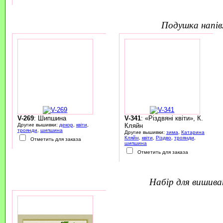
подушка напі
V-269
: Шипшина
V-341
: «Різдвяні квіти», К.
Другие вышивки:
декор
,
квіти
,
Кляйн
троянди
,
шипшина
Другие вышивки:
зима
,
Катарина
Кляйн
,
квіти
,
Різдво
,
троянди
,
Отметить для заказа
шипшина
Отметить для заказа
набір для вишив