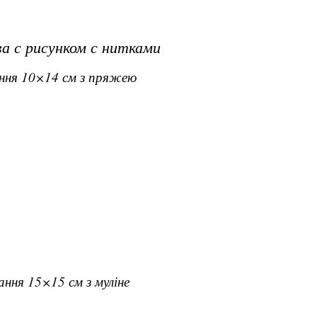
а с рисунком с нитками
ання 10×14 см з пряжею
вання 15×15 см з муліне