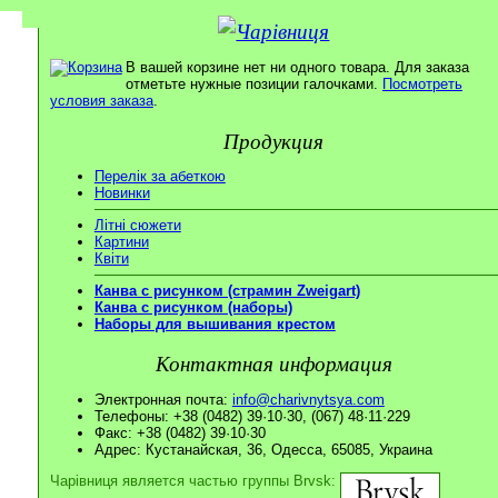
В вашей корзине нет ни одного товара. Для заказа
отметьте нужные позиции галочками.
Посмотреть
условия заказа
.
Продукция
Перелік за абеткою
Новинки
Літні сюжети
Картини
Квіти
Канва с рисунком (страмин Zweigart)
Канва с рисунком (наборы)
Наборы для вышивания крестом
Контактная информация
Электронная почта:
info@charivnytsya.com
Телефоны: +38 (0482) 39·10·30, (067) 48·11·229
Факс: +38 (0482) 39·10·30
Адрес: Кустанайская, 36, Одесса, 65085, Украина
Чарівниця является частью группы Brvsk: