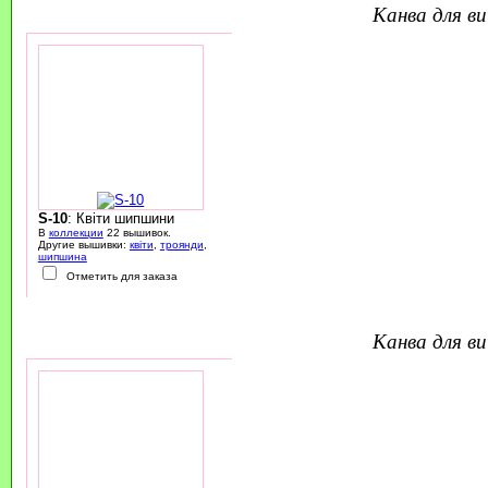
канва для 
S-10
: Квіти шипшини
В
коллекции
22 вышивок.
Другие вышивки:
квіти
,
троянди
,
шипшина
Отметить для заказа
канва для 