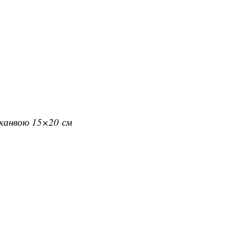
з канвою 15×20 см