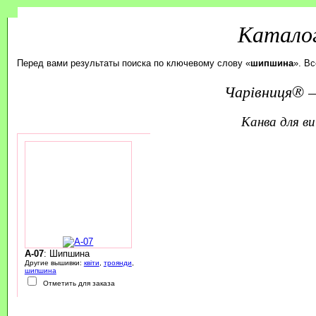
Каталог
Перед вами результаты поиска по ключевому слову «
шипшина
». В
Чарівниця® —
канва для 
A-07
: Шипшина
Другие вышивки:
квіти
,
троянди
,
шипшина
Отметить для заказа