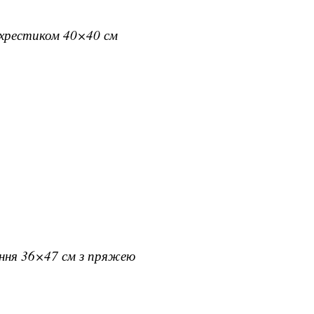
вхрестиком 40×40 см
ання 36×47 см з пряжею