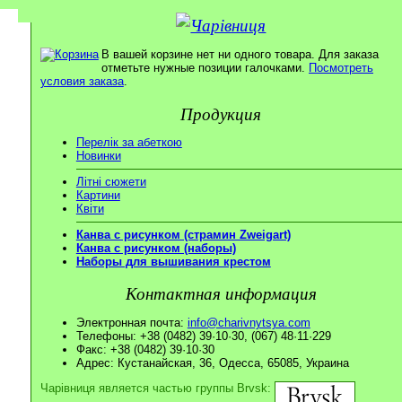
В вашей корзине нет ни одного товара. Для заказа
отметьте нужные позиции галочками.
Посмотреть
условия заказа
.
Продукция
Перелік за абеткою
Новинки
Літні сюжети
Картини
Квіти
Канва с рисунком (страмин Zweigart)
Канва с рисунком (наборы)
Наборы для вышивания крестом
Контактная информация
Электронная почта:
info@charivnytsya.com
Телефоны: +38 (0482) 39·10·30, (067) 48·11·229
Факс: +38 (0482) 39·10·30
Адрес: Кустанайская, 36, Одесса, 65085, Украина
Чарівниця является частью группы Brvsk: