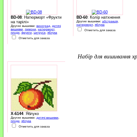
BD-08
: Натюрморт «Фрукти
BD-60
: Колір натхнення
на тарілі»
Другие вышивки:
абстракція
,
натюрморт
,
яблука
Другие вышивки:
виноград
,
дитячі
вишивки
,
лимони
,
натюрморт
,
Отметить для заказа
плоди
,
фрукти
,
цитруси
,
яблука
Отметить для заказа
набір для вишивання 
X-6144
: Яблуко
Другие вышивки:
дитячі вишивки
,
плоди
,
яблука
Отметить для заказа