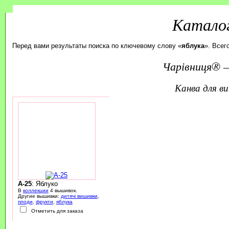
Каталог
Перед вами результаты поиска по ключевому слову «
яблука
». Всег
Чарівниця® —
канва для 
A-25
: Яблуко
В
коллекции
4 вышивок.
Другие вышивки:
дитячі вишивки
,
плоди
,
фрукти
,
яблука
Отметить для заказа