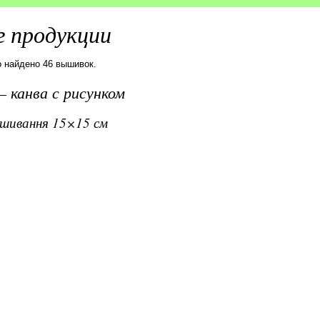
 продукции
о найдено 46 вышивок.
 канва с рисунком
вишивання 15×15 см