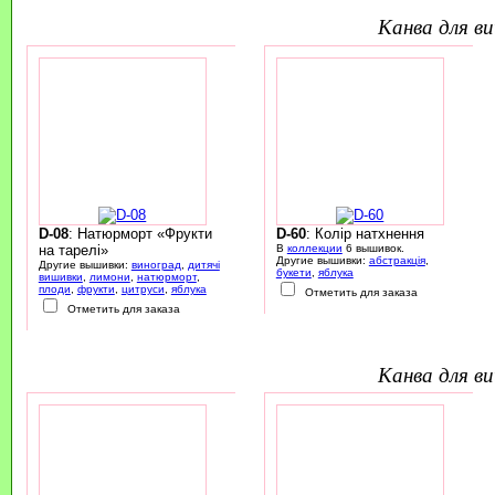
канва для 
D-08
: Натюрморт «Фрукти
D-60
: Колір натхнення
на тарелі»
В
коллекции
6 вышивок.
Другие вышивки:
абстракція
,
Другие вышивки:
виноград
,
дитячі
букети
,
яблука
вишивки
,
лимони
,
натюрморт
,
плоди
,
фрукти
,
цитруси
,
яблука
Отметить для заказа
Отметить для заказа
канва для 