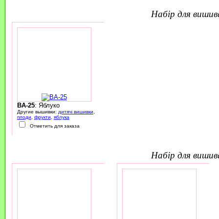
набір для виши
BA-25
: Яблуко
Другие вышивки:
дитячі вишивки
,
плоди
,
фрукти
,
яблука
Отметить для заказа
набір для виши