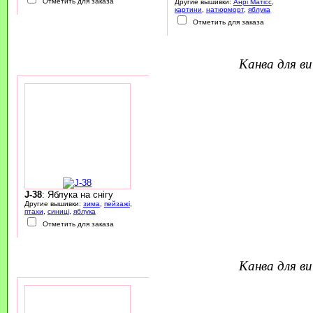
Отметить для заказа
Другие вышивки:
Анрі Матісс
,
картини
,
натюрморт
,
яблука
Отметить для заказа
канва для 
J-38
: Яблука на снігу
Другие вышивки:
зима
,
пейзажі
,
птахи
,
синиці
,
яблука
Отметить для заказа
канва для 