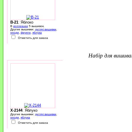
B-21
: Яблоко
В
коллекции
5 вышивок.
Другие вышивки:
дитячі вишивки
,
плоди
,
фрукти
,
яблука
Отметить для заказа
набір для вишив
X-2144
: Яблуко
Другие вышивки:
дитячі вишивки
,
плоди
,
яблука
Отметить для заказа