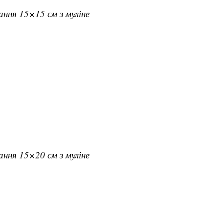
вання 15×15 см з муліне
вання 15×20 см з муліне