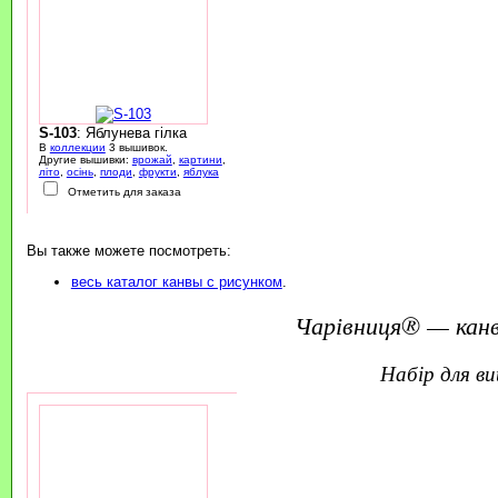
S-103
: Яблунева гілка
В
коллекции
3 вышивок.
Другие вышивки:
врожай
,
картини
,
літо
,
осінь
,
плоди
,
фрукти
,
яблука
Отметить для заказа
Вы также можете посмотреть:
весь каталог канвы с рисунком
.
Чарівниця® — канв
набір для 