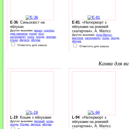
E-36
: Синьохвіст на
E-81
: «Натюрморт з
яблуках
яблуками на рожевій
Другие вышивки:
вишні
,
горобці
,
скатертині», А. Матісс
дикі тварини
,
кухня
,
літо
,
Другие вышивки:
Анрі Матісс
,
натюрморт
,
осінь
,
плоди
,
порічки
,
картини
,
натюрморт
,
осінь
,
плоди
,
птахи
,
фрукти
,
яблука
яблука
Отметить для заказа
Отметить для заказа
канва для 
L-19
: Кошик з яблуками
L-94
: «Натюрморт з
Другие вышивки:
врожай
,
осінь
,
яблуками на рожевій
плоди
,
Різдво
,
фрукти
,
яблука
скатертині», А. Матісс