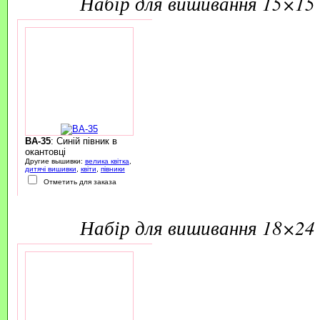
набір для вишивання 15×15 
BA-35
: Синій півник в
окантовці
Другие вышивки:
велика квітка
,
дитячі вишивки
,
квіти
,
півники
Отметить для заказа
набір для вишивання 18×24 