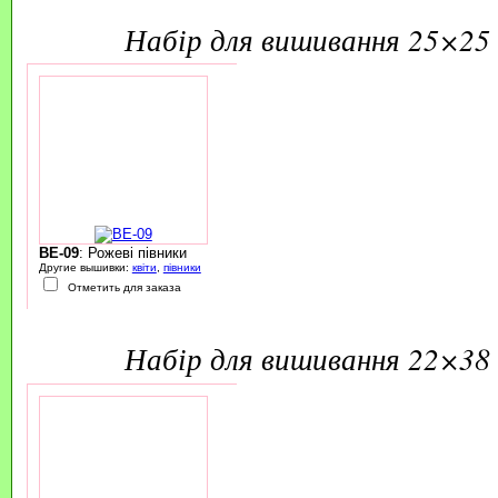
набір для вишивання 25×25 
BE-09
: Рожеві півники
Другие вышивки:
квіти
,
півники
Отметить для заказа
набір для вишивання 22×38 