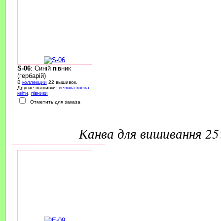
S-06
: Синій півник
(гербарій)
В
коллекции
22 вышивок.
Другие вышивки:
велика квітка
,
квіти
,
півники
Отметить для заказа
канва для вишивання 2