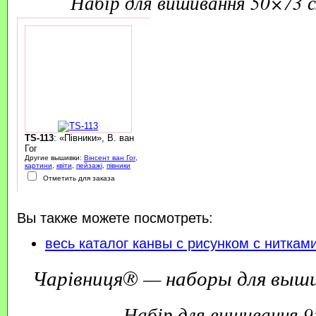
набір для вишивання 50×73 
TS-113
: «Півники», В. ван
Гог
Другие вышивки:
Вінсент ван Гог
,
картини
,
квіти
,
пейзажі
,
півники
Отметить для заказа
Вы также можете посмотреть:
весь каталог канвы с рисунком с ниткам
Чарівниця® — наборы для выш
набір для вишивання 