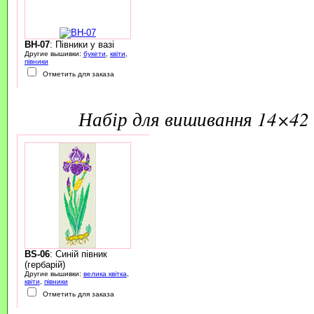
BH-07
: Півники у вазі
Другие вышивки:
букети
,
квіти
,
півники
Отметить для заказа
набір для вишивання 14×42 
BS-06
: Синій півник
(гербарій)
Другие вышивки:
велика квітка
,
квіти
,
півники
Отметить для заказа