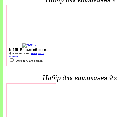
N-945
: Блакитний півник
Другие вышивки:
квіти
,
квіти
,
півники
Отметить для заказа
набір для вишивання 9