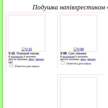
подушка напівхрестиком
V-10
: Рожевий півник
V-99
: Сині півники
В
коллекции
6 вышивок.
В
коллекции
6 вышивок.
Другие вышивки:
квіти
,
півники
,
Другие вышивки:
квіти
,
півники
сад
Отметить для заказа
Отметить для заказа