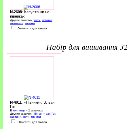
N-2608
: Капустянки на
півниках
Другие вышивки:
квіти
,
комахи
,
метелики
,
півники
Отметить для заказа
набір для вишивання 3
N-4011
: «Півники», В. ван
Гог
В
коллекции
2 вышивок.
Другие вышивки:
Вінсент ван Гог
,
картини
,
квіти
,
півники
Отметить для заказа