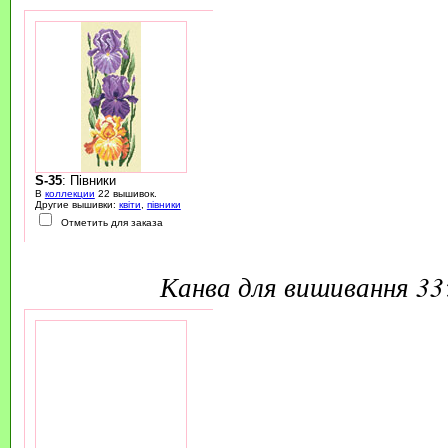
S-35
: Півники
В
коллекции
22 вышивок.
Другие вышивки:
квіти
,
півники
Отметить для заказа
канва для вишивання 3