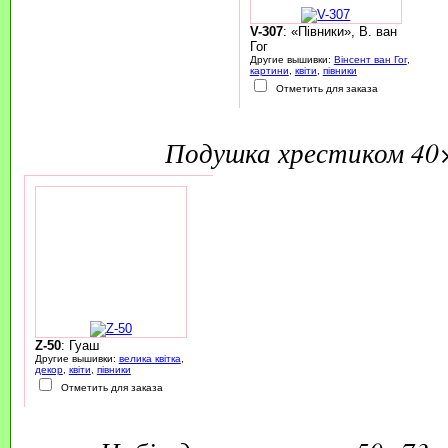
V-307
: «Півники», В. ван
Гог
Другие вышивки:
Вінсент ван Гог
,
картини
,
квіти
,
півники
Отметить для заказа
подушка хрестиком 40
Z-50
: Гуаш
Другие вышивки:
велика квітка
,
декор
,
квіти
,
півники
Отметить для заказа