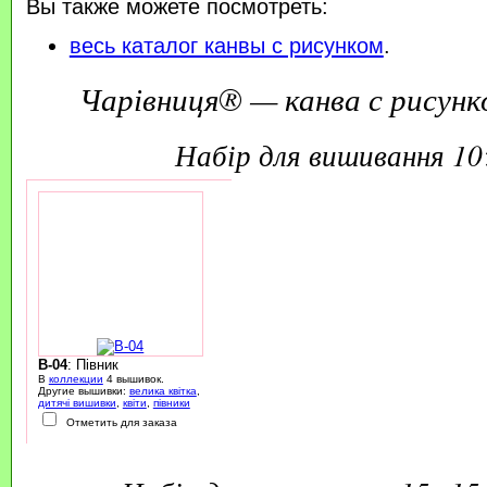
Вы также можете посмотреть:
весь каталог канвы с рисунком
.
Чарівниця® — канва с рисунк
набір для вишивання 1
B-04
: Півник
В
коллекции
4 вышивок.
Другие вышивки:
велика квітка
,
дитячі вишивки
,
квіти
,
півники
Отметить для заказа