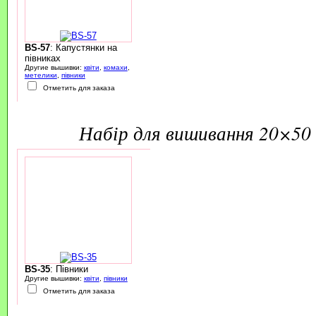
BS-57
: Капустянки на
півниках
Другие вышивки:
квіти
,
комахи
,
метелики
,
півники
Отметить для заказа
набір для вишивання 20×50 
BS-35
: Півники
Другие вышивки:
квіти
,
півники
Отметить для заказа