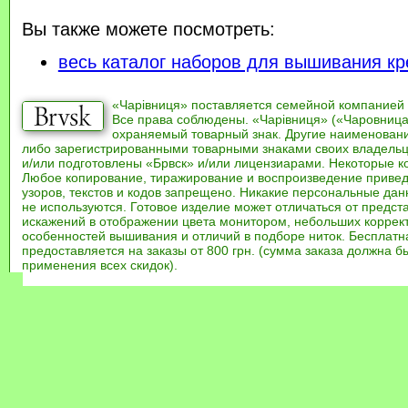
Вы также можете посмотреть:
весь каталог наборов для вышивания кр
«Чарівниця» поставляется семейной компанией
Все права соблюдены. «Чарівниця» («Чаровница
охраняемый товарный знак. Другие наименован
либо зарегистрированными товарными знаками своих владель
и/или подготовлены «Брвск» и/или лицензиарами. Некоторые к
Любое копирование, тиражирование и воспроизведение привед
узоров, текстов и кодов запрещено. Никакие персональные дан
не используются. Готовое изделие может отличаться от предст
искажений в отображении цвета монитором, небольших коррек
особенностей вышивания и отличий в подборе ниток. Бесплат
предоставляется на заказы от 800 грн. (сумма заказа должна бы
применения всех скидок).