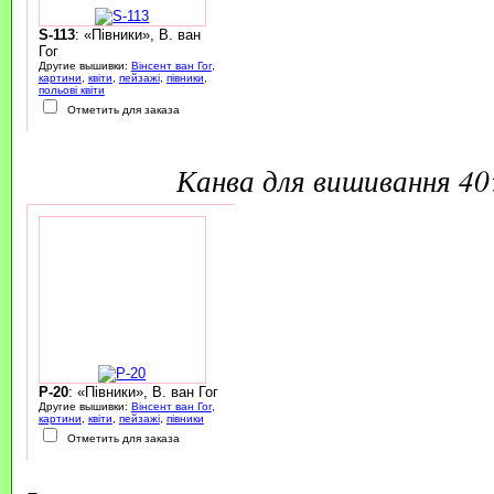
S-113
: «Півники», В. ван
Гог
Другие вышивки:
Вінсент ван Гог
,
картини
,
квіти
,
пейзажі
,
півники
,
польові квіти
Отметить для заказа
канва для вишивання 4
P-20
: «Півники», В. ван Гог
Другие вышивки:
Вінсент ван Гог
,
картини
,
квіти
,
пейзажі
,
півники
Отметить для заказа