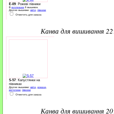
E-09
: Рожеві півники
В
коллекции
6 вышивок.
Другие вышивки:
квіти
,
півники
Отметить для заказа
канва для вишивання 2
S-57
: Капустянки на
півниках
Другие вышивки:
квіти
,
комахи
,
метелики
,
півники
Отметить для заказа
канва для вишивання 2