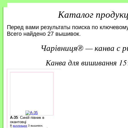
Каталог продук
Перед вами результаты поиска по ключевому
Всего найдено 27 вышивок.
Чарівниця® — канва с р
канва для вишивання 1
A-35
: Синій півник в
окантовці
В
коллекции
3 вышивок.