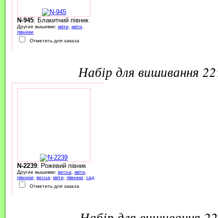
N-945
: Блакитний півник
Другие вышивки:
квіти
,
квіти
,
півники
Отметить для заказа
набір для вишивання 2
N-2239
: Рожевий півник
Другие вышивки:
весна
,
квіти
,
півники
,
весна
,
квіти
,
півники
,
сад
Отметить для заказа
набір для вишивання 2