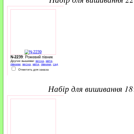
N-2239
: Рожевий півник
Другие вышивки:
весна
,
квіти
,
півники
,
весна
,
квіти
,
півники
,
сад
Отметить для заказа
набір для вишивання 1