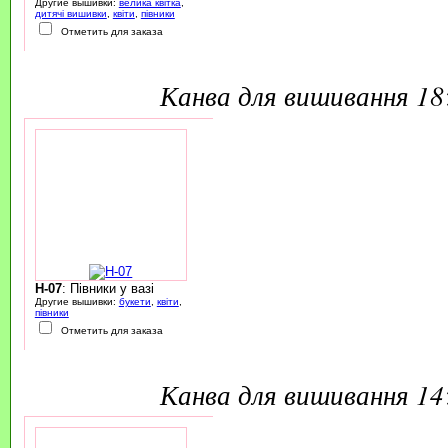
Другие вышивки:
велика квітка
,
дитячі вишивки
,
квіти
,
півники
Отметить для заказа
канва для вишивання 1
H-07
: Півники у вазі
Другие вышивки:
букети
,
квіти
,
півники
Отметить для заказа
канва для вишивання 1