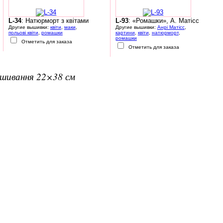
L-34
: Натюрморт з квітами
L-93
: «Ромашки», А. Матісс
Другие вышивки:
квіти
,
маки
,
Другие вышивки:
Анрі Матісс
,
польові квіти
,
ромашки
картини
,
квіти
,
натюрморт
,
ромашки
Отметить для заказа
Отметить для заказа
вишивання 22×38 см