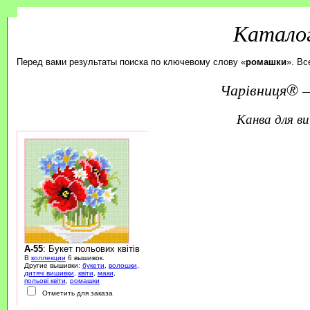
Каталог
Перед вами результаты поиска по ключевому слову «
ромашки
». Вс
Чарівниця® —
канва для 
A-55
: Букет польових квітів
В
коллекции
6 вышивок.
Другие вышивки:
букети
,
волошки
,
дитячі вишивки
,
квіти
,
маки
,
польові квіти
,
ромашки
Отметить для заказа