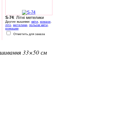
S-74
: Літні метелики
Другие вышивки:
квіти
,
комахи
,
літо
,
метелики
,
польові квіти
,
ромашки
Отметить для заказа
вишивання 33×50 см