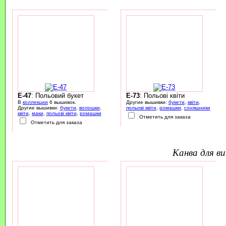
E-47
: Польовий букет
E-73
: Польові квіти
В
коллекции
6 вышивок.
Другие вышивки:
букети
,
квіти
,
Другие вышивки:
букети
,
волошки
,
польові квіти
,
ромашки
,
соняшники
квіти
,
маки
,
польові квіти
,
ромашки
Отметить для заказа
Отметить для заказа
канва для 