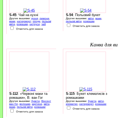
S-45
: Чай на кухні
S-54
: Польовий букет
Другие вышивки:
кухня
,
лимони
,
Другие вышивки:
квіти
,
маки
,
маки
,
натюрморт
,
плоди
,
польові
польові квіти
,
ромашки
квіти
,
ромашки
,
цитруси
,
чай
Отметить для заказа
Отметить для заказа
канва для 
S-112
: «Червоні маки та
S-115
: Букет клематисів з
ромашки», В. ван Гог
ромашками
Другие вышивки:
букети
,
Вінсент
Другие вышивки:
букети
,
квіти
,
ван Гог
,
волошки
,
картини
,
квіти
,
клематис
,
натюрморт
,
ромашки
маки
,
польові квіти
,
ромашки
Отметить для заказа
Отметить для заказа