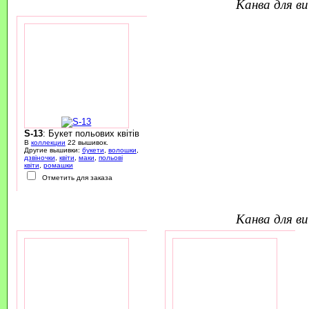
канва для 
S-13
: Букет польових квітів
В
коллекции
22 вышивок.
Другие вышивки:
букети
,
волошки
,
дзвіночки
,
квіти
,
маки
,
польові
квіти
,
ромашки
Отметить для заказа
канва для 