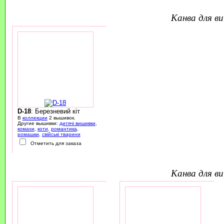
канва для 
D-18
: Березневий кіт
В
коллекции
2 вышивок.
Другие вышивки:
дитячі вишивки
,
комахи
,
коти
,
романтика
,
ромашки
,
свійські тварини
Отметить для заказа
канва для 