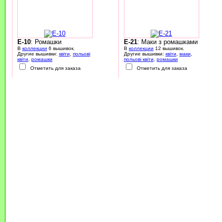
E-10
: Ромашки
E-21
: Маки з ромашками
В
коллекции
6 вышивок.
В
коллекции
12 вышивок.
Другие вышивки:
квіти
,
польові
Другие вышивки:
квіти
,
маки
,
квіти
,
ромашки
польові квіти
,
ромашки
Отметить для заказа
Отметить для заказа