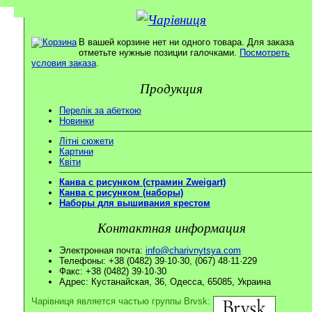
В вашей корзине нет ни одного товара. Для заказа
отметьте нужные позиции галочками.
Посмотреть
условия заказа
.
Продукция
Перелік за абеткою
Новинки
Літні сюжети
Картини
Квіти
Канва с рисунком (страмин Zweigart)
Канва с рисунком (наборы)
Наборы для вышивания крестом
Контактная информация
Электронная почта:
info@charivnytsya.com
Телефоны: +38 (0482) 39·10·30, (067) 48·11·229
Факс: +38 (0482) 39·10·30
Адрес: Кустанайская, 36, Одесса, 65085, Украина
Чарівниця является частью группы Brvsk: