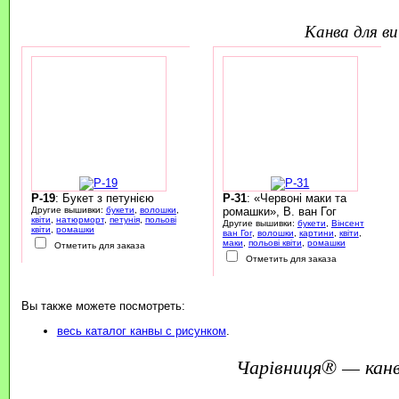
канва для 
P-19
: Букет з петунією
P-31
: «Червоні маки та
Другие вышивки:
букети
,
волошки
,
ромашки», В. ван Гог
квіти
,
натюрморт
,
петунія
,
польові
Другие вышивки:
букети
,
Вінсент
квіти
,
ромашки
ван Гог
,
волошки
,
картини
,
квіти
,
маки
,
польові квіти
,
ромашки
Отметить для заказа
Отметить для заказа
Вы также можете посмотреть:
весь каталог канвы с рисунком
.
Чарівниця® — канв