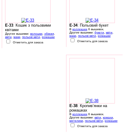
E-33
: Кошик з польовими
E-34
: Польовий букет
квітами
В
коллекции
6 вышивок.
Другие вышивки:
букети
,
квіти
,
Другие вышивки:
волошки
,
збіжжя
,
маки
,
польові квіти
,
ромашки
квіти
,
маки
,
польові квіти
,
ромашки
Отметить для заказа
Отметить для заказа
E-38
: Кропив’янки на
ромашках
В
коллекции
6 вышивок.
Другие вышивки:
квіти
,
комахи
,
метелики
,
польові квіти
,
ромашки
Отметить для заказа