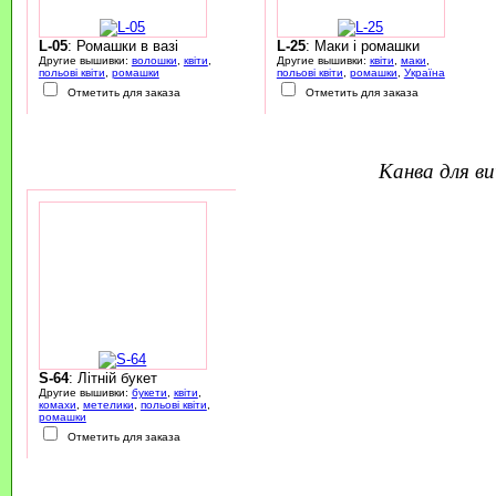
L-05
: Ромашки в вазі
L-25
: Маки і ромашки
Другие вышивки:
волошки
,
квіти
,
Другие вышивки:
квіти
,
маки
,
польові квіти
,
ромашки
польові квіти
,
ромашки
,
Україна
Отметить для заказа
Отметить для заказа
канва для 
S-64
: Літній букет
Другие вышивки:
букети
,
квіти
,
комахи
,
метелики
,
польові квіти
,
ромашки
Отметить для заказа