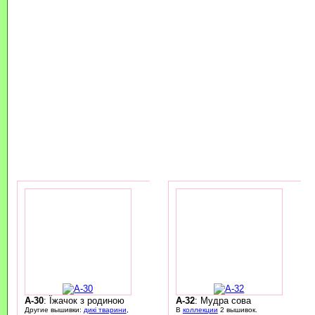
A-30
: Їжачок з родиною
A-32
: Мудра сова
Другие вышивки:
дикі тварини
,
В
коллекции
2 вышивок.