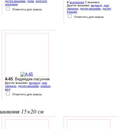
дитячі вишивки
,
пляж
,
рептилії
,
В
коллекции
2 вышивок.
черепахи
Другие вышивки:
ведмеді
,
дикі
тварини
,
дитячі вишивки
,
дитячі
Отметить для заказа
іграшки
Отметить для заказа
A-65
: Ведмедик-ласунчик
Другие вышивки:
ведмеді
,
дикі
тварини
,
дитячі вишивки
,
комахи
,
мед
Отметить для заказа
вишивання 15×20 см