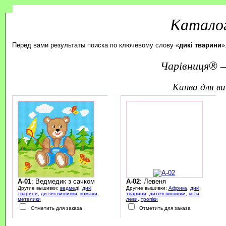
Каталог
Перед вами результаты поиска по ключевому слову «
дикі тварини
»
Чарівниця® —
канва для 
A-01
: Ведмедик з сачком
A-02
: Левеня
Другие вышивки:
ведмеді
,
дикі
Другие вышивки:
Африка
,
дикі
тварини
,
дитячі вишивки
,
комахи
,
тварини
,
дитячі вишивки
,
коти
,
метелики
леви
,
тропіки
Отметить для заказа
Отметить для заказа