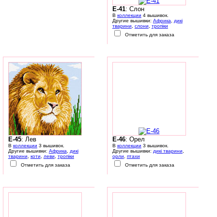
E-41
: Слон
В
коллекции
4 вышивок.
Другие вышивки:
Африка
,
дикі
тварини
,
слони
,
тропіки
Отметить для заказа
E-45
: Лев
E-46
: Орел
В
коллекции
3 вышивок.
В
коллекции
3 вышивок.
Другие вышивки:
Африка
,
дикі
Другие вышивки:
дикі тварини
,
тварини
,
коти
,
леви
,
тропіки
орли
,
птахи
Отметить для заказа
Отметить для заказа