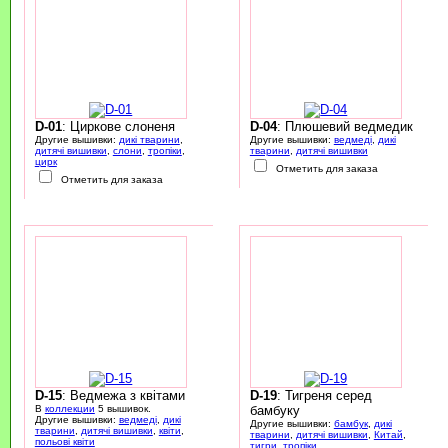
D-01
: Циркове слоненя
D-04
: Плюшевий ведмедик
Другие вышивки:
дикі тварини
,
Другие вышивки:
ведмеді
,
дикі
дитячі вишивки
,
слони
,
тропіки
,
тварини
,
дитячі вишивки
цирк
Отметить для заказа
Отметить для заказа
D-15
: Ведмежа з квітами
D-19
: Тигреня серед
В
коллекции
5 вышивок.
бамбуку
Другие вышивки:
ведмеді
,
дикі
Другие вышивки:
бамбук
,
дикі
тварини
,
дитячі вишивки
,
квіти
,
тварини
,
дитячі вишивки
,
Китай
,
польові квіти
тигри
,
тропіки