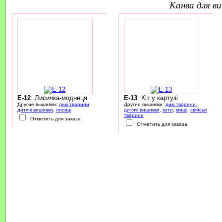
канва для 
E-12
: Лисичка-модниця
E-13
: Кіт у картузі
Другие вышивки:
дикі тварини
,
Другие вышивки:
дикі тварини
,
дитячі вишивки
,
лисиці
дитячі вишивки
,
коти
,
миші
,
свійські
тварини
Отметить для заказа
Отметить для заказа