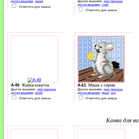
дитячі вишивки
,
їжаки
Другие вышивки:
дикі тварини
,
дитячі вишивки
,
сови
Отметить для заказа
Отметить для заказа
A-49
: Жабка-кокетка
A-61
: Миша з сиром
Другие вышивки:
дикі тварини
,
Другие вышивки:
дикі тварини
,
дитячі вишивки
,
жаби
дитячі вишивки
,
миші
,
сир
Отметить для заказа
Отметить для заказа
канва для 