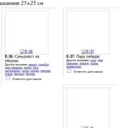
вишивання 25×25 см
E-36
: Синьохвіст на
E-37
: Пара лебедів
яблуках
Другие вышивки:
гуси
,
дикі
тварини
,
лебеді
,
птахи
,
Другие вышивки:
вишні
,
горобці
,
романтика
дикі тварини
,
кухня
,
літо
,
натюрморт
,
осінь
,
плоди
,
порічки
,
Отметить для заказа
птахи
,
фрукти
,
яблука
Отметить для заказа