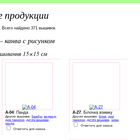
 продукции
. Всего найдено 371 вышивок.
 канва с рисунком
вишивання 15×15 см
A-04
: Панда
A-27
: Білочка взимку
Другие вышивки:
бамбук
,
ведмеді
,
Другие вышивки:
білки
,
дикі
дикі тварини
,
дитячі вишивки
,
тварини
,
дитячі вишивки
,
зима
панди
Отметить для заказа
Отметить для заказа