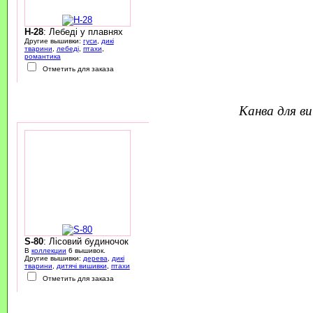
H-28
: Лебеді у плавнях
Другие вышивки:
гуси
,
дикі
тварини
,
лебеді
,
птахи
,
романтика
Отметить для заказа
канва для 
S-80
: Лісовий будиночок
В
коллекции
6 вышивок.
Другие вышивки:
дерева
,
дикі
тварини
,
дитячі вишивки
,
птахи
Отметить для заказа