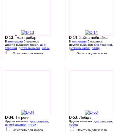
D-13
: Їжак-грибар
D-14
: Зайка-побігайка
В
коллекции
5 вышивок.
В
коллекции
5 вышивок.
Другие вышивки:
гриби
,
дикі
Другие вышивки:
дикі тварини
,
тварини
,
дитячі вишивки
,
їжаки
дитячі вишивки
,
зайці
Отметить для заказа
Отметить для заказа
D-34
: Тигреня
D-53
: Лебідь
Другие вышивки:
дикі тварини
,
Другие вышивки:
дикі тварини
,
дитячі вишивки
,
тигри
лебеді
Отметить для заказа
Отметить для заказа