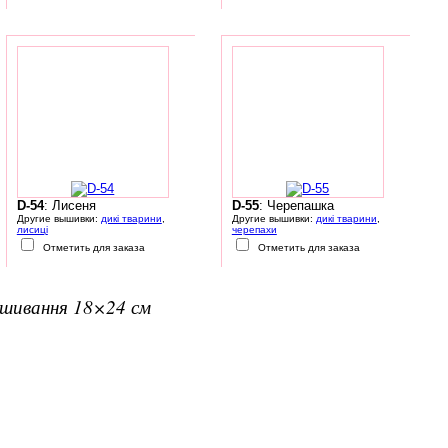
D-54
: Лисеня
D-55
: Черепашка
Другие вышивки:
дикі тварини
,
Другие вышивки:
дикі тварини
,
лисиці
черепахи
Отметить для заказа
Отметить для заказа
вишивання 18×24 см