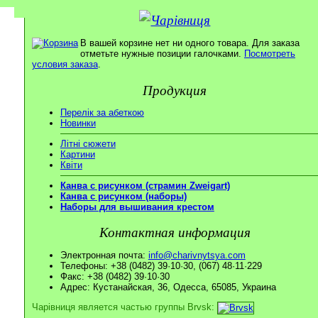
В вашей корзине нет ни одного товара. Для заказа
отметьте нужные позиции галочками.
Посмотреть
условия заказа
.
Продукция
Перелік за абеткою
Новинки
Літні сюжети
Картини
Квіти
Канва с рисунком (страмин Zweigart)
Канва с рисунком (наборы)
Наборы для вышивания крестом
Контактная информация
Электронная почта:
info@charivnytsya.com
Телефоны: +38 (0482) 39·10·30, (067) 48·11·229
Факс: +38 (0482) 39·10·30
Адрес: Кустанайская, 36, Одесса, 65085, Украина
Чарівниця является частью группы Brvsk: