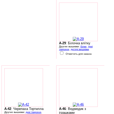
A-29
: Білочка влітку
Другие вышивки:
білки
,
дикі
тварини
,
дитячі вишивки
Отметить для заказа
A-42
: Черепаха Тортилла
A-46
: Ведмедик з
Другие вышивки:
дикі тварини
,
іграшками