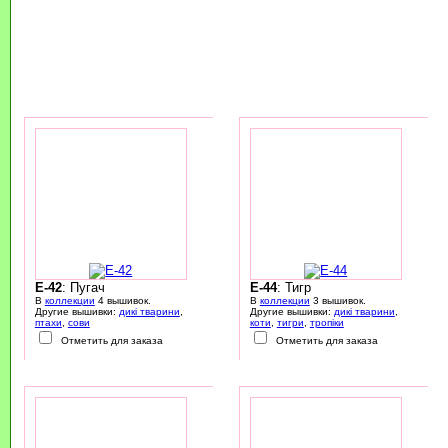
E-42
: Пугач
E-44
: Тигр
В
коллекции
4 вышивок.
В
коллекции
3 вышивок.
Другие вышивки:
дикі тварини
,
Другие вышивки:
дикі тварини
,
птахи
,
сови
коти
,
тигри
,
тропіки
Отметить для заказа
Отметить для заказа